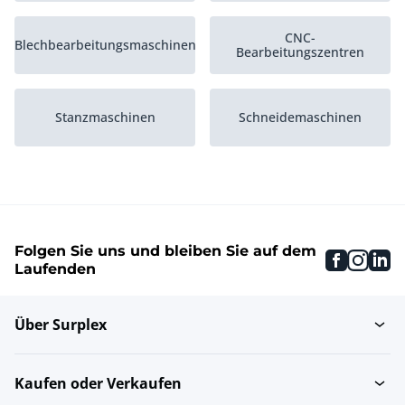
CNC-
Blechbearbeitungsmaschinen
Bearbeitungszentren
Stanzmaschinen
Schneidemaschinen
Oberflächenbehandlung
Schmiedemaschinen
von Metallen
Folgen Sie uns und bleiben Sie auf dem
faceboo
inst
li
Produktionslinien
Schleuderstrahlanlagen
Laufenden
Über Surplex
Stationäre
Bohrwerke
Schleifmaschinen
Kaufen oder Verkaufen