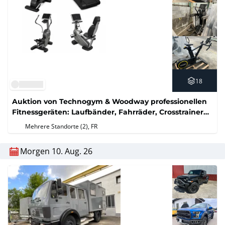
18
Auktion von Technogym & Woodway professionellen
Fitnessgeräten: Laufbänder, Fahrräder, Crosstrainer
und Kraftgeräte (kein Mindestpreis)
Mehrere Standorte (2)
, FR
Morgen 10. Aug. 26