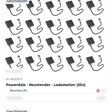
Geschlossen
A1-46359-9
Powerdale - Nexxtender - Ladestation (20x)
Boxmeer,
NL
Geschlossen