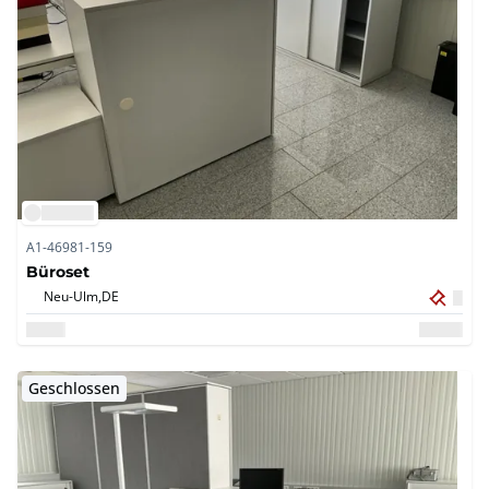
A1-46981-159
Büroset
Neu-Ulm,
DE
Geschlossen