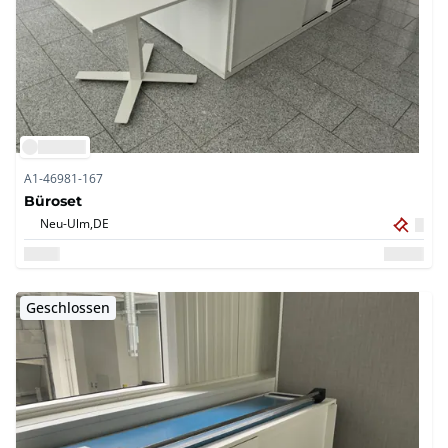
A1-46981-167
Büroset
Neu-Ulm,
DE
Geschlossen