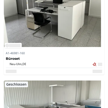
A1-46981-160
Büroset
Neu-Ulm,
DE
Geschlossen