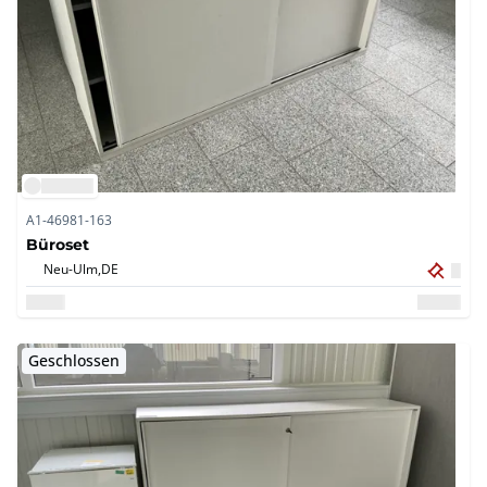
A1-46981-163
Büroset
Neu-Ulm,
DE
Geschlossen