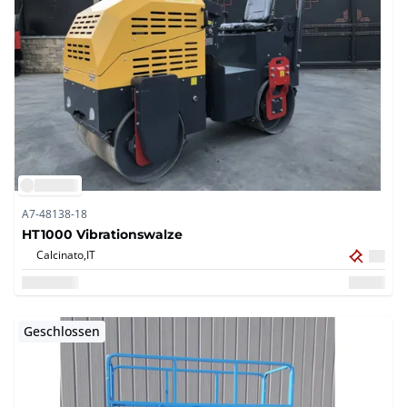
A7-48138-18
HT1000 Vibrationswalze
Calcinato,
IT
Geschlossen