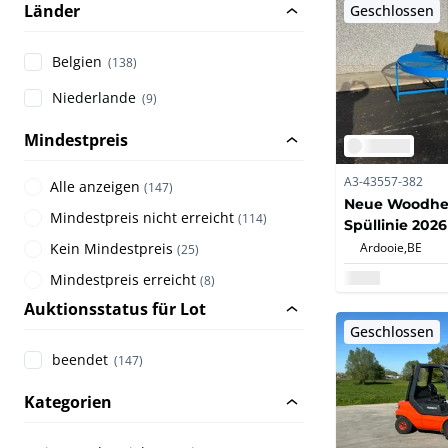
Länder
Geschlossen
Belgien
(138)
Niederlande
(9)
Mindestpreis
A3-43557-382
Alle anzeigen
(
147
)
Neue Woodhe
Mindestpreis nicht erreicht
(
114
)
Spüllinie 2026
Ardooie,
BE
Kein Mindestpreis
(
25
)
Mindestpreis erreicht
(
8
)
Auktionsstatus für Lot
Geschlossen
beendet
(147)
Kategorien