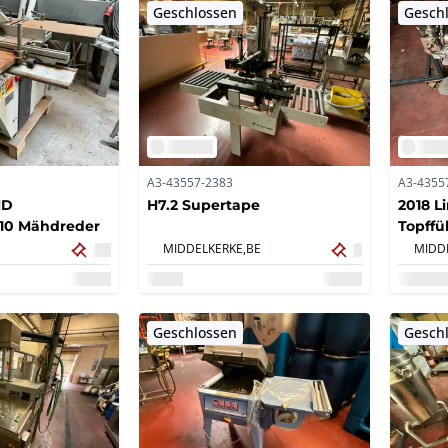
Geschlossen
Gesch
A3-43557-2383
A3-4355
ND
H7.2 Supertape
2018 L
310 Mähdreder
Topffü
MIDDELKERKE,
BE
MIDD
Geschlossen
Gesch