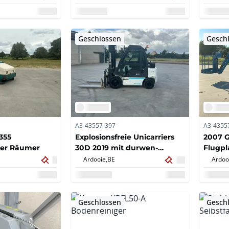
Geschlossen
Gesch
A3-43557-397
A3-4355
355
Explosionsfreie Unicarriers
2007 G
der Räumer
30D 2019 mit durwen-
Flugpl
ausziehbaren Gabeln
Ardooie,
BE
Ardoo
Geschlossen
Gesch