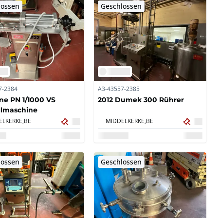
lossen
Geschlossen
7-2384
A3-43557-2385
ine PN 1/1000 VS
2012 Dumek 300 Rührer
llmaschine
ELKERKE,
BE
MIDDELKERKE,
BE
lossen
Geschlossen