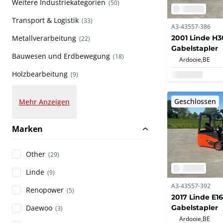
Weitere Industriekategorien
(50)
Transport & Logistik
(33)
A3-43557-386
2001 Linde H
Metallverarbeitung
(22)
Gabelstapler
Bauwesen und Erdbewegung
(18)
Ardooie,
BE
Holzbearbeitung
(9)
Geschlossen
Mehr Anzeigen
Marken
Other
(29)
Linde
(9)
A3-43557-392
Renopower
(5)
2017 Linde E1
Gabelstapler
Daewoo
(3)
Ardooie,
BE