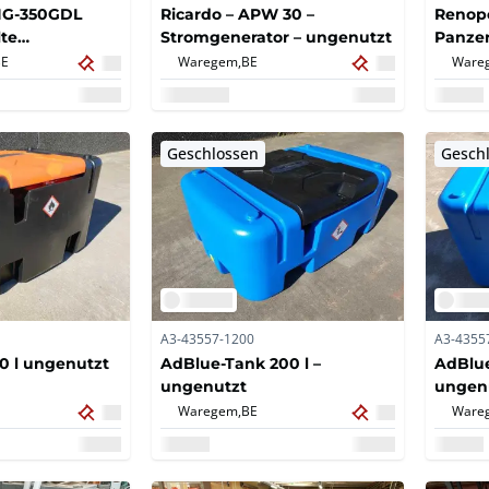
G-350GDL
Ricardo – APW 30 –
Renopo
te
Stromgenerator – ungenutzt
Panze
BE
Waregem,
BE
Ware
hine
Geschlossen
Gesch
A3-43557-1200
A3-4355
0 l ungenutzt
AdBlue-Tank 200 l –
AdBlue
ungenutzt
ungen
Waregem,
BE
Ware