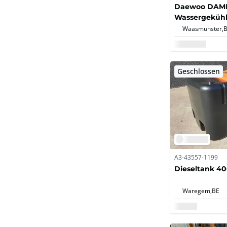
Daewoo DAMI
Wassergekühl
Multiprozess-
Waasmunster,
Schweißmasc
Geschlossen
A3-43557-1199
Dieseltank 40
Waregem,
BE