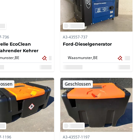
7-736
A3-43557-737
elle EcoClean
Ford-Dieselgenerator
fahrender Kehrer
unster,
BE
Waasmunster,
BE
lossen
Geschlossen
7-1196
A3-43557-1197