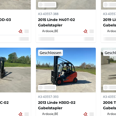
A3-43557-388
A3-4355
30D-03
2015 Linde H40T-02
2019 L
Gabelstapler
Gabels
Ardooie,
BE
Ardoo
Geschlossen
Gesch
A3-43557-393
A3-4355
6C-02
2013 Linde H30D-02
2006 T
Gabelstapler
Gabels
Ardooie,
BE
Ardoo