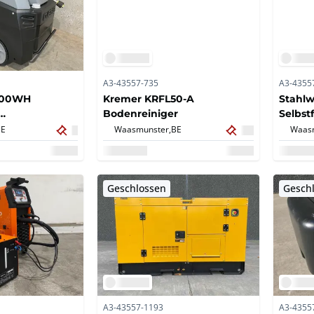
A3-43557-735
A3-4355
300WH
Kremer KRFL50-A
Stahlw
Bodenreiniger
Selbst
niger
BE
Waasmunster,
BE
Waasm
Geschlossen
Gesch
A3-43557-1193
A3-4355