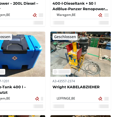
wer – 200L Diesel –
400-l-Dieseltank + 50 l
r
AdBlue-Panzer Renopower –
ungenutzt
gem,
BE
Waregem,
BE
lossen
Geschlossen
7-1201
A3-43557-2374
-Tank 400 l –
Wright KABELABZIEHER
utzt
gem,
BE
LEFFINGE,
BE