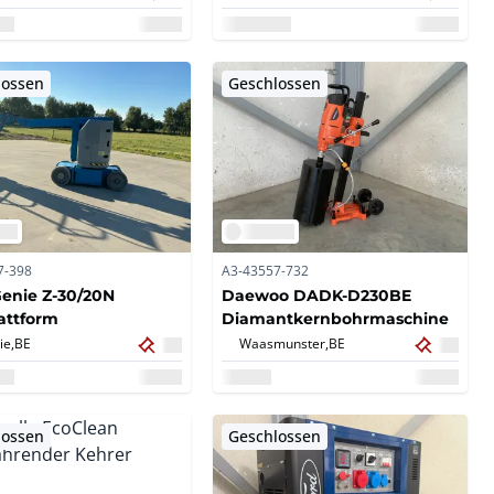
lossen
Geschlossen
7-398
A3-43557-732
enie Z-30/20N
Daewoo DADK-D230BE
attform
Diamantkernbohrmaschine
ie,
BE
Waasmunster,
BE
lossen
Geschlossen