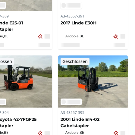
7-389
A3-43557-391
inde E25-01
2017 Linde E30H
tapler
ie,
BE
Ardooie,
BE
lossen
Geschlossen
7-394
A3-43557-395
oyota 42-7FGF25
2001 Linde E14-02
tapler
Gabelstapler
ie,
BE
Ardooie,
BE