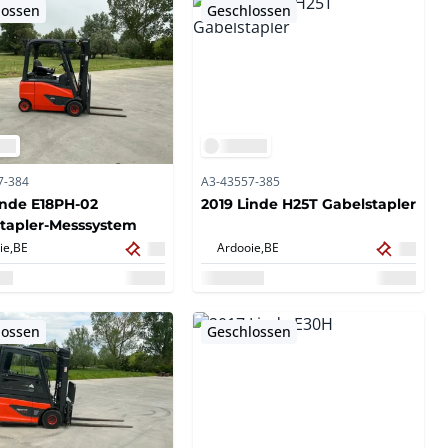
lossen
Geschlossen
7-384
A3-43557-385
inde E18PH-02
2019 Linde H25T Gabelstapler
tapler-Messsystem
ie,
BE
Ardooie,
BE
lossen
Geschlossen