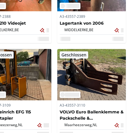
7-2388
A3-43557-2389
1210 Videojet
Lagertank von 2006
ELKERKE,
BE
MIDDELKERKE,
BE
lossen
Geschlossen
7-3109
A3-43557-3110
inrich EFG 115
VOLVO Euro Ballenklemme &
tapler
Packschelle &
Papierklammer
eezerweg,
NL
Maarheezerweg,
NL
Gabelstaplerzubehör