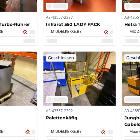
A3-43557-2387
A3-4355
Turbo-Rührer
Infrarot 550 LADY PACK
Hetra 
BE
MIDDELKERKE,
BE
MIDD
Geschlossen
Gesch
A3-43557-2392
A3-4355
Palettenkäfig
Junghe
Gabels
BE
MIDDELKERKE,
BE
Maarh