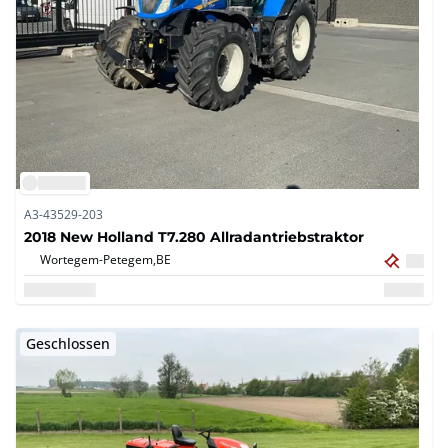
A3-43529-203
2018 New Holland T7.280 Allradantriebstraktor
Wortegem-Petegem,
BE
Geschlossen