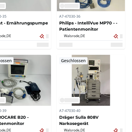
0-35
A7-47030-36
t - Ernährungspumpe
Philips - IntelliVue MP70 - -
Patientenmonitor
ode,
DE
Walsrode,
DE
lossen
Geschlossen
0-39
A7-47030-40
ROCARE B20 -
Dräger Sulla 808V
tenmonitor
Narkosegerät
ode,
DE
Walsrode,
DE