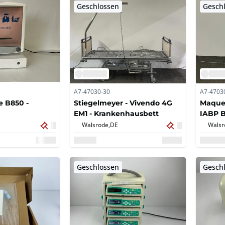
Geschlossen
Gesch
A7-47030-30
A7-4703
e B850 -
Stiegelmeyer - Vivendo 4G
Maquet
EM1 - Krankenhausbett
IABP 
Walsrode,
DE
Walsr
Geschlossen
Gesch