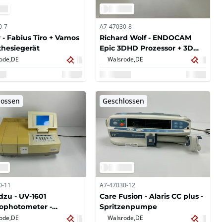
0-7
A7-47030-8
 - Fabius Tiro + Vamos
Richard Wolf - ENDOCAM
sthesiegerät
Epic 3DHD Prozessor + 3D
Kamerakopf
ode,
DE
Walsrode,
DE
lossen
Geschlossen
0-11
A7-47030-12
zu - UV-1601
Care Fusion - Alaris CC plus -
ophotometer -
Spritzenpumpe
e medizinische
ode,
DE
Walsrode,
DE