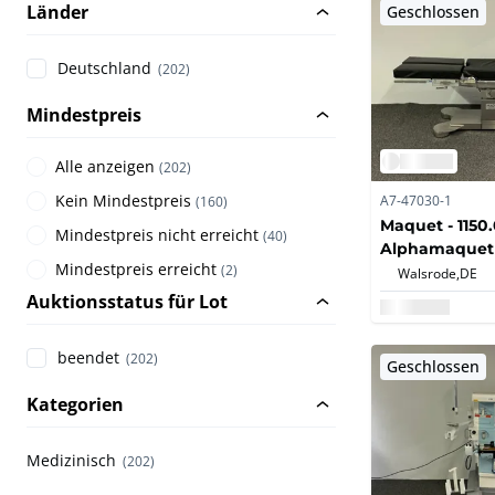
Länder
Geschlossen
Deutschland
(202)
Mindestpreis
Alle anzeigen
(
202
)
Kein Mindestpreis
A7-47030-1
(
160
)
Maquet - 1150
Mindestpreis nicht erreicht
(
40
)
Alphamaquet 
Mindestpreis erreicht
Tischplatte - 
(
2
)
Walsrode,
DE
Auktionsstatus für Lot
beendet
(202)
Geschlossen
Kategorien
Medizinisch
(202)