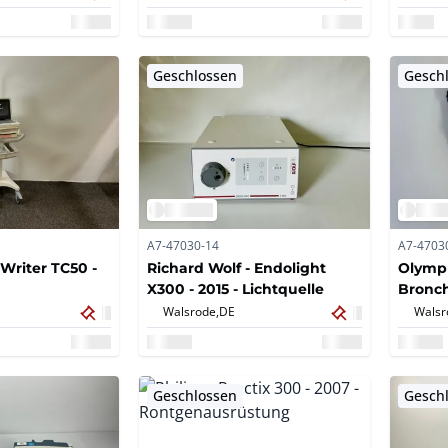
Ausrü
Geschlossen
Gesch
A7-47030-14
A7-4703
 Writer TC50 -
Richard Wolf - Endolight
Olympu
X300 - 2015 - Lichtquelle
Bronc
Walsrode,
DE
Walsr
Geschlossen
Gesch