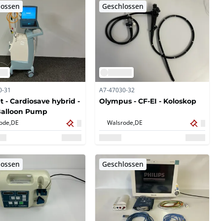
lossen
Geschlossen
0-31
A7-47030-32
 - Cardiosave hybrid -
Olympus - CF-EI - Koloskop
Balloon Pump
ode,
DE
Walsrode,
DE
lossen
Geschlossen