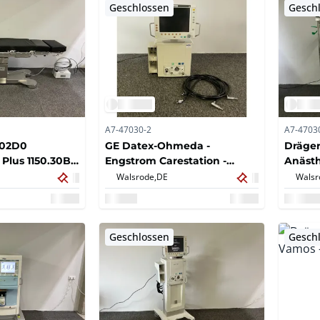
Geschlossen
Gesch
A7-47030-2
A7-4703
.02D0
GE Datex-Ohmeda -
Dräger
Plus 1150.30B0
Engstrom Carestation -
Anästh
OP-Tisch
Beatmungsgerät
Walsrode,
DE
Walsr
Geschlossen
Gesch