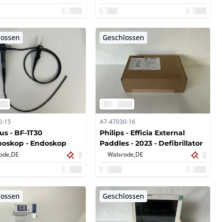
stung
lossen
Geschlossen
0-15
A7-47030-16
s - BF-1T30
Philips - Efficia External
hoskop - Endoskop
Paddles - 2023 - Defibrillator
ode,
DE
Walsrode,
DE
lossen
Geschlossen