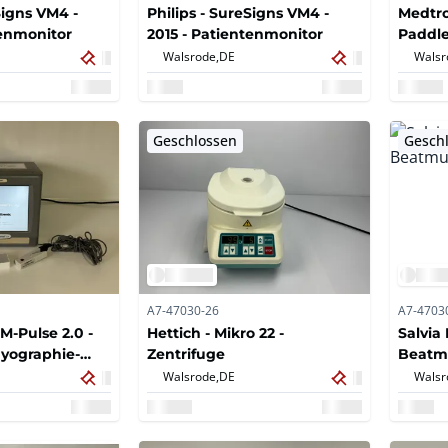
Signs VM4 -
Philips - SureSigns VM4 -
Medtro
tenmonitor
2015 - Patientenmonitor
Paddl
Walsrode,
DE
Walsr
Geschlossen
Gesch
A7-47030-26
A7-4703
M-Pulse 2.0 -
Hettich - Mikro 22 -
Salvia 
yographie-
Zentrifuge
Beatm
Walsrode,
DE
Walsr