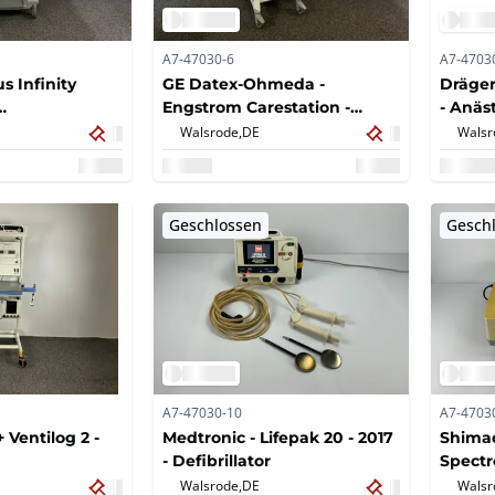
A7-47030-6
A7-4703
s Infinity
GE Datex-Ohmeda -
Dräger
Engstrom Carestation -
- Anä
rät
Beatmungsgerät
Walsrode,
DE
Walsr
Geschlossen
Gesch
A7-47030-10
A7-4703
 Ventilog 2 -
Medtronic - Lifepak 20 - 2017
Shimad
- Defibrillator
Spectr
Weiter
Walsrode,
DE
Walsr