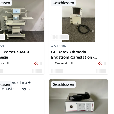
lossen
Geschlossen
0-3
A7-47030-4
 - Perseus A500 -
GE Datex-Ohmeda -
esie
Engstrom Carestation -
Beatmungsgerät
ode,
DE
Walsrode,
DE
lossen
Geschlossen