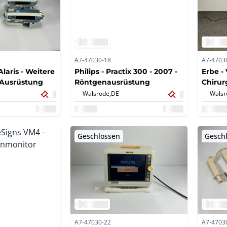
A7-47030-18
A7-4703
Alaris - Weitere
Philips - Practix 300 - 2007 -
Erbe -
 Ausrüstung
Röntgenausrüstung
Chirur
Walsrode,
DE
Walsr
Geschlossen
Gesch
A7-47030-22
A7-4703