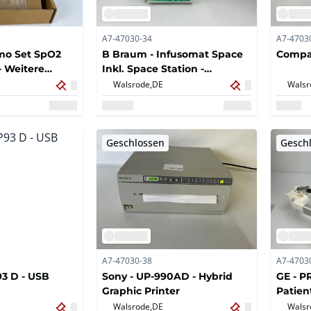
A7-47030-34
A7-4703
mo Set SpO2
B Braum - Infusomat Space
Compa
 Weitere
Inkl. Space Station -
 Ausrüstung
Infusionspumpe (4x)
Walsrode,
DE
Walsr
Geschlossen
Gesch
A7-47030-38
A7-4703
93 D - USB
Sony - UP-990AD - Hybrid
GE - P
Graphic Printer
Patien
Walsrode,
DE
Walsr