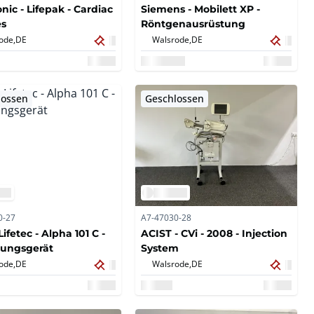
nic - Lifepak - Cardiac
Siemens - Mobilett XP -
es
Röntgenausrüstung
ode,
DE
Walsrode,
DE
lossen
Geschlossen
0-27
A7-47030-28
Lifetec - Alpha 101 C -
ACIST - CVi - 2008 - Injection
ungsgerät
System
ode,
DE
Walsrode,
DE