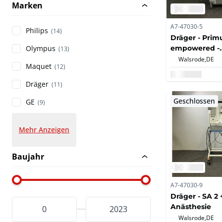
Marken
A7-47030-5
Philips
(14)
Dräger - Primu
empowered -
Olympus
(13)
Anästhesiege
Walsrode,
DE
Maquet
(12)
Dräger
(11)
Geschlossen
GE
(9)
Mehr Anzeigen
Baujahr
A7-47030-9
Dräger - SA 2 +
Anästhesie
Walsrode,
DE