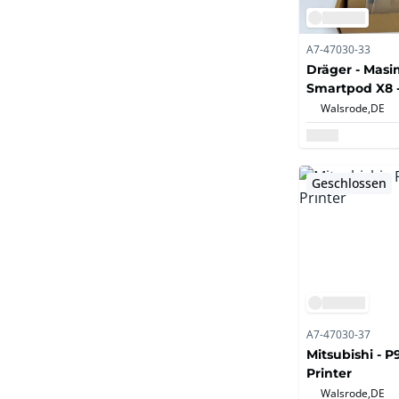
A7-47030-33
Dräger - Masi
Smartpod X8 -
medizinische
Walsrode,
DE
Geschlossen
A7-47030-37
Mitsubishi - P
Printer
Walsrode,
DE