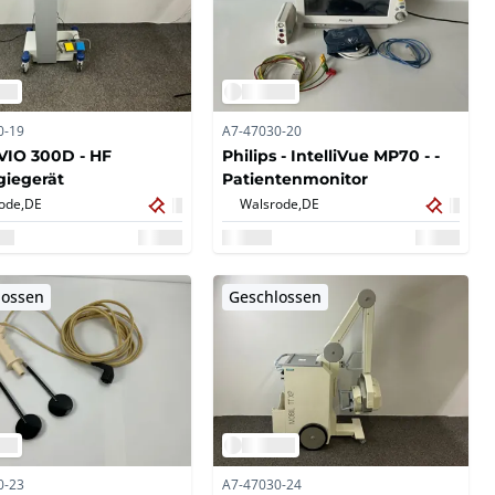
0-19
A7-47030-20
 VIO 300D - HF
Philips - IntelliVue MP70 - -
giegerät
Patientenmonitor
ode,
DE
Walsrode,
DE
lossen
Geschlossen
0-23
A7-47030-24