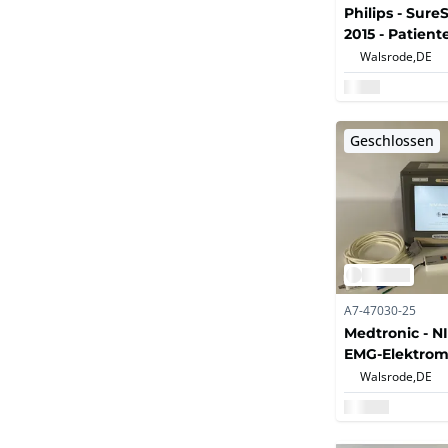
Philips - Sure
2015 - Patien
Walsrode,
DE
Geschlossen
A7-47030-25
Medtronic - NI
EMG-Elektrom
Monitor
Walsrode,
DE