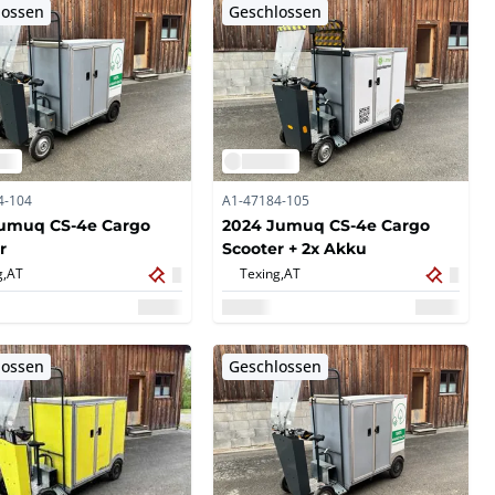
lossen
Geschlossen
4-104
A1-47184-105
Jumuq CS-4e Cargo
2024 Jumuq CS-4e Cargo
r
Scooter + 2x Akku
g,
AT
Texing,
AT
lossen
Geschlossen