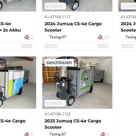
A1-47184-1117
A1-4718
CS-4e
2024 Jumuq CS-4e Cargo
2024 
+ 2x Akku
Scooter
Scoote
Texing,
AT
Texin
Geschlossen
A1-47184-1122
S-4e Cargo
2023 Jumuq CS-4e Cargo
Scooter
Texing,
AT