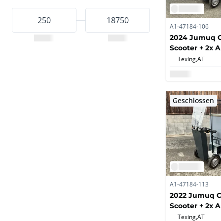
A1-47184-106
2024 Jumuq C
Scooter + 2x 
Texing,
AT
Geschlossen
A1-47184-113
2022 Jumuq C
Scooter + 2x 
Dockingstati
Texing,
AT