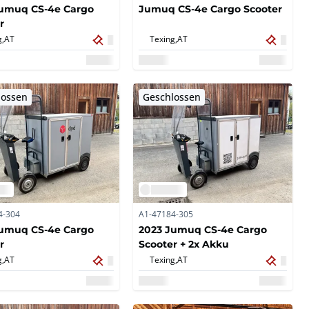
Jumuq CS-4e Cargo
Jumuq CS-4e Cargo Scooter
r
g,
AT
Texing,
AT
lossen
Geschlossen
4-304
A1-47184-305
Jumuq CS-4e Cargo
2023 Jumuq CS-4e Cargo
r
Scooter + 2x Akku
g,
AT
Texing,
AT