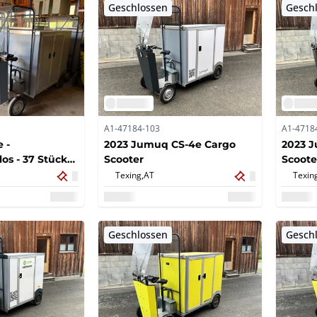
Geschlossen
Gesch
A1-47184-103
A1-4718
 -
2023 Jumuq CS-4e Cargo
2023 
os - 37 Stück
Scooter
Scoote
Cargo Scooter
Texing,
AT
Texin
Geschlossen
Gesch