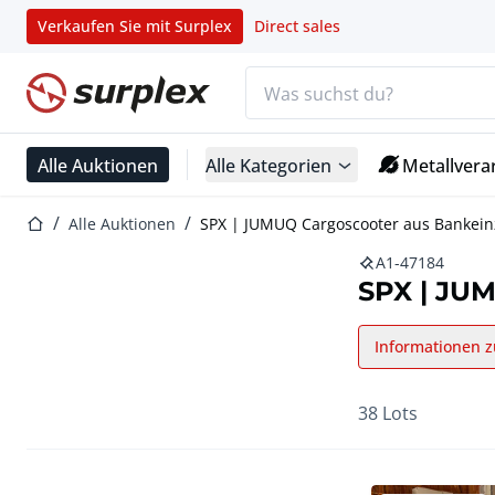
Verkaufen Sie mit Surplex
Direct sales
Suchleiste
Startseite
Alle Auktionen
Alle Kategorien
Metallvera
Startseite
Alle Auktionen
SPX | JUMUQ Cargoscooter aus Bankei
A1-47184
SPX | JU
Informationen z
38 Lots