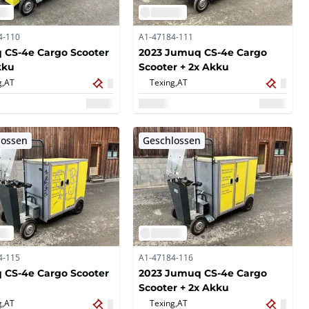
4-110
A1-47184-111
CS-4e Cargo Scooter
2023 Jumuq CS-4e Cargo
kku
Scooter + 2x Akku
g,
AT
Texing,
AT
lossen
Geschlossen
4-115
A1-47184-116
CS-4e Cargo Scooter
2023 Jumuq CS-4e Cargo
Scooter + 2x Akku
g,
AT
Texing,
AT