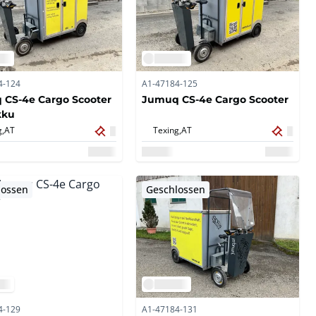
4-124
A1-47184-125
CS-4e Cargo Scooter
Jumuq CS-4e Cargo Scooter
kku
g,
AT
Texing,
AT
lossen
Geschlossen
4-129
A1-47184-131