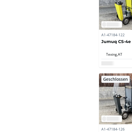
A1-47184-122
Jumuq CS-4e 
Texing,
AT
Geschlossen
A1-47184-126