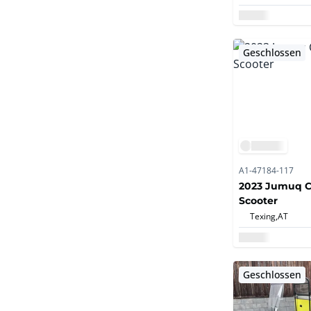
Ladegerät;
Geschlossen
A1-47184-117
2023 Jumuq C
Scooter
Texing,
AT
Geschlossen