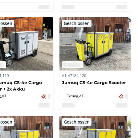
lossen
Geschlossen
4-119
A1-47184-120
Jumuq CS-4e Cargo
Jumuq CS-4e Cargo Scooter
r + 2x Akku
g,
AT
Texing,
AT
lossen
Geschlossen