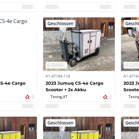
Geschlossen
Gesch
A1-47184-118
A1-4718
S-4e Cargo
2023 Jumuq CS-4e Cargo
2023 
Scooter + 2x Akku
Scoote
Texing,
AT
Texin
Geschlossen
Gesch