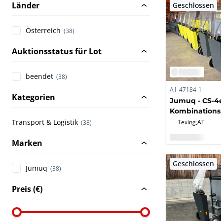
Länder
Geschlossen
Österreich
(38)
Auktionsstatus für Lot
beendet
(38)
A1-47184-1
Kategorien
Jumuq - CS-4e
Kombinationsl
Jumuq CS-4e 
Transport & Logistik
Texing,
AT
(38)
(37x)
Marken
Geschlossen
Jumuq
(38)
Preis (€)