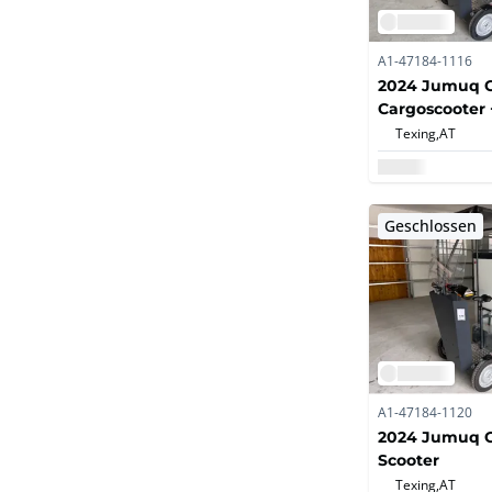
A1-47184-1116
2024 Jumuq 
Cargoscooter 
Texing,
AT
Geschlossen
A1-47184-1120
2024 Jumuq C
Scooter
Texing,
AT