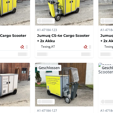
A1-47184-123
A1-4718
Cargo Scooter
Jumuq CS-4e Cargo Scooter
Jumuq 
+ 2x Akku
+ 2x A
Texing,
AT
Texin
Geschlossen
Gesch
A1-47184-127
A1-4718