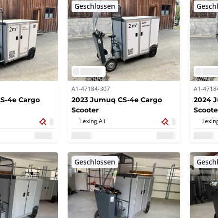
Geschlossen
Gesch
A1-47184-307
A1-4718
S-4e Cargo
2023 Jumuq CS-4e Cargo
2024 
Scooter
Scoote
Texing,
AT
Texin
Geschlossen
Gesch