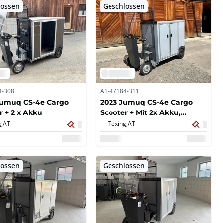
lossen
Geschlossen
4-308
A1-47184-311
Jumuq CS-4e Cargo
2023 Jumuq CS-4e Cargo
r + 2 x Akku
Scooter + Mit 2x Akku,
Dockingstation und
g,
AT
Texing,
AT
Ladegerät;
lossen
Geschlossen