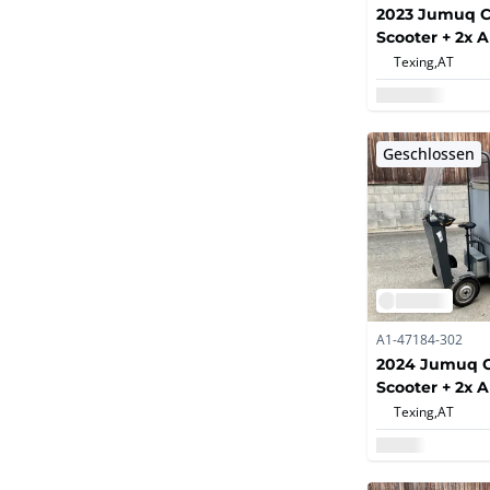
2023 Jumuq C
Scooter + 2x 
Dockingstati
Texing,
AT
Ladegerät;
Geschlossen
A1-47184-302
2024 Jumuq C
Scooter + 2x 
Texing,
AT