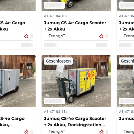
A1-47184-109
A1-4718
S-4e Cargo
Jumuq CS-4e Cargo Scooter
Jumuq 
Akku
+ 2x Akku
+ 2x A
Texing,
AT
Texin
Geschlossen
Gesch
A1-47184-114
A1-4718
S-4e Cargo
Jumuq CS-4e Cargo Scooter
Jumuq 
Akku,
+ 2x Akku, Dockingstation
on und
und Ladegerät;
Texing,
AT
Texin