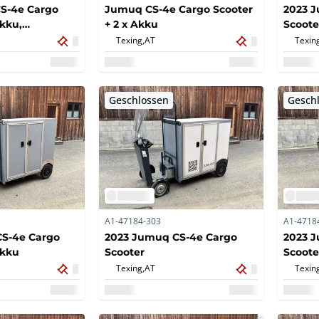
S-4e Cargo
Jumuq CS-4e Cargo Scooter
2023 
Akku,
+ 2 x Akku
Scoote
on und
Texing,
AT
Texin
Geschlossen
Gesch
A1-47184-303
A1-4718
S-4e Cargo
2023 Jumuq CS-4e Cargo
2023 
Akku
Scooter
Scoote
Texing,
AT
Texin