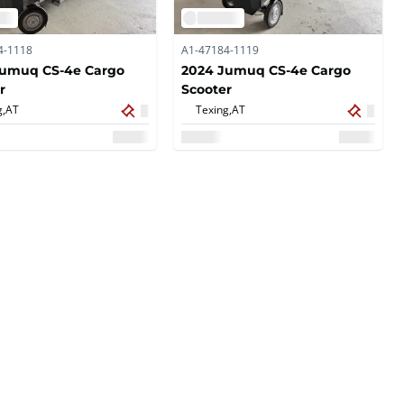
4-1118
A1-47184-1119
Jumuq CS-4e Cargo
2024 Jumuq CS-4e Cargo
r
Scooter
g,
AT
Texing,
AT