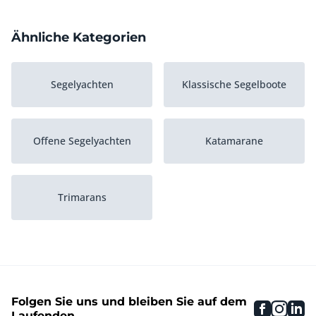
Ähnliche Kategorien
Segelyachten
Klassische Segelboote
Offene Segelyachten
Katamarane
Trimarans
Folgen Sie uns und bleiben Sie auf dem
faceboo
inst
li
Laufenden