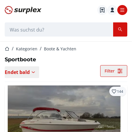
Startseite
Suchleiste
Startseite
Kategorien
Boote & Yachten
Sportboote
Filter
Endet bald
144