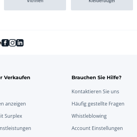
Vitrinen
Kleiderbügel
Umkleidekabinen
Konfektionshaken
facebook
instagram
linkedin
n
r Verkaufen
Brauchen Sie Hilfe?
Kontaktieren Sie uns
en anzeigen
Häufig gestellte Fragen
it Surplex
Whistleblowing
nstleistungen
Account Einstellungen