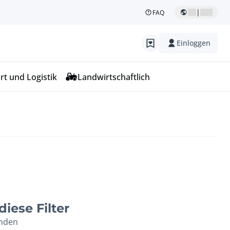
|
FAQ
Einloggen
rt und Logistik
Landwirtschaftlich
iese Filter
unden