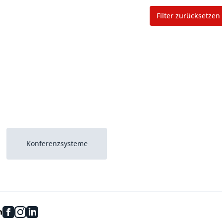
Filter zurücksetzen
Konferenzsysteme
facebook
instagram
linkedin
n