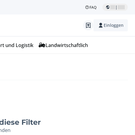
|
FAQ
Einloggen
rt und Logistik
Landwirtschaftlich
iese Filter
unden