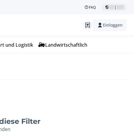
|
FAQ
Einloggen
rt und Logistik
Landwirtschaftlich
iese Filter
unden