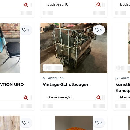
Budapest,
HU
Budap
1
9
A1-48660-58
A1-4805
ATION UND
Vintage-Schottwagen
künstl
Kunstp
Diepenheim,
NL
Rhede
2
2