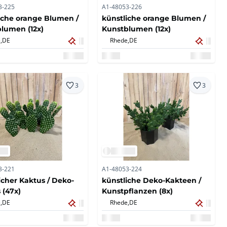
3-225
A1-48053-226
iche orange Blumen /
künstliche orange Blumen /
lumen (12x)
Kunstblumen (12x)
,
DE
Rhede,
DE
3
3
3-221
A1-48053-224
icher Kaktus / Deko-
künstliche Deko-Kakteen /
 (47x)
Kunstpflanzen (8x)
,
DE
Rhede,
DE