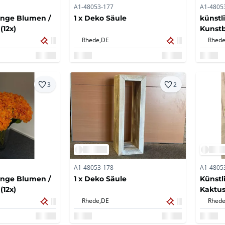
A1-48053-177
A1-4805
ange Blumen /
1 x Deko Säule
künstl
12x)
Kunstb
Rhede,
DE
Rhede
3
2
A1-48053-178
A1-4805
ange Blumen /
1 x Deko Säule
Künstl
12x)
Kaktus
Rhede,
DE
Rhede