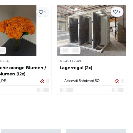
1
1
3-234
A1-49112-49
iche orange Blumen /
Lagerregal (2x)
lumen (12x)
,
DE
Aricestii Rahtivani,
RO