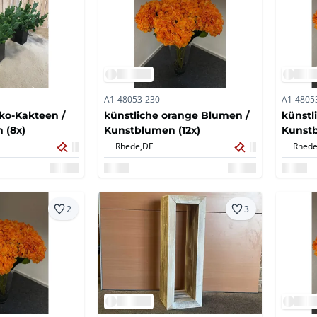
A1-48053-230
A1-4805
ko-Kakteen /
künstliche orange Blumen /
künstl
 (8x)
Kunstblumen (12x)
Kunstb
Rhede,
DE
Rhede
2
3