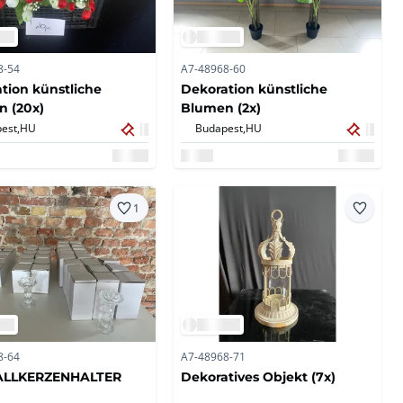
8-54
A7-48968-60
tion künstliche
Dekoration künstliche
 (20x)
Blumen (2x)
est,
HU
Budapest,
HU
1
8-64
A7-48968-71
ALLKERZENHALTER
Dekoratives Objekt (7x)