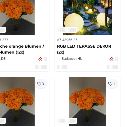
3-233
A7-48966-35
iche orange Blumen /
RGB LED TERASSE DEKOR
lumen (12x)
(2x)
,
DE
Budapest,
HU
3
1