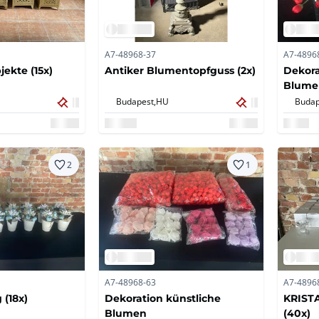
A7-48968-37
A7-4896
ekte (15x)
Antiker Blumentopfguss (2x)
Dekora
Blumen
Budapest,
HU
Budap
2
1
A7-48968-63
A7-4896
(18x)
Dekoration künstliche
KRIST
Blumen
(40x)