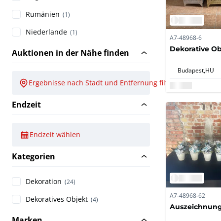
Rumänien
(1)
Niederlande
(1)
A7-48968-6
Dekorative Obj
Auktionen in der Nähe finden
Budapest,
HU
Ergebnisse nach Stadt und Entfernung filtern
Endzeit
Endzeit wählen
Kategorien
Dekoration
(24)
A7-48968-62
Dekoratives Objekt
(4)
Auszeichnung 
Marken