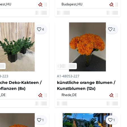
est,
HU
Budapest,
HU
4
2
3-223
A1-48053-227
iche Deko-Kakteen /
künstliche orange Blumen /
flanzen (8x)
Kunstblumen (12x)
,
DE
Rhede,
DE
1
1