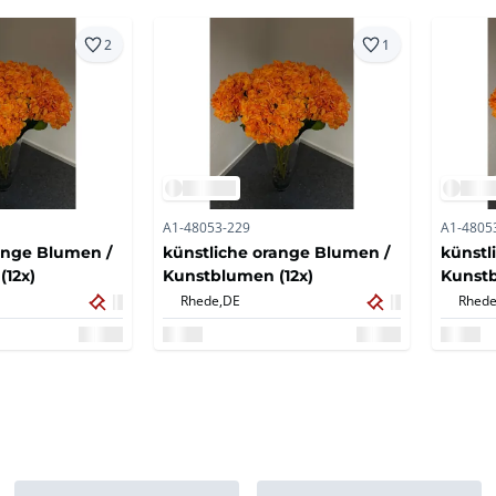
2
1
A1-48053-229
A1-4805
ange Blumen /
künstliche orange Blumen /
künstl
12x)
Kunstblumen (12x)
Kunstb
Rhede,
DE
Rhede