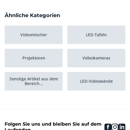
Ähnliche Kategorien
Videomischer
LED-Tafeln
Projektoren
Videokameras
Sonstige Artikel aus dem
LED-Videowände
Bereich...
Monitore
Sendetechnik
Folgen Sie uns und bleiben Sie auf dem
faceboo
inst
li
Laufenden