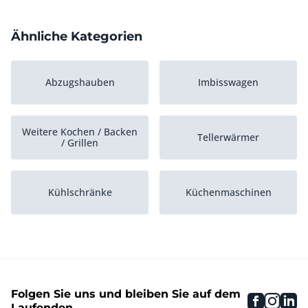
Ähnliche Kategorien
Abzugshauben
Imbisswagen
Weitere Kochen / Backen
Tellerwärmer
/ Grillen
Kühlschränke
Küchenmaschinen
Neutrale Einheiten
Grills und Grillplatten
Folgen Sie uns und bleiben Sie auf dem
faceboo
inst
li
Kühltheke-Displays
Eiswürfelmaschinen
Laufenden