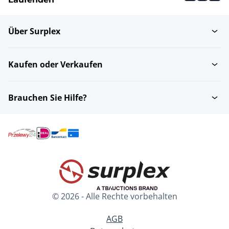
Über Surplex
Verpackungsmaschinen
Mixer
Kaufen oder Verkaufen
Sonstige Artikel aus dem
Geschirrwärmer
Bereich...
Brauchen Sie Hilfe?
Mikrowellen
Eismaschinen
Kombi-Dampfgarer
Heizlampen
© 2026 - Alle Rechte vorbehalten
Konvektionsöfen
Konventionelle Öfen
AGB