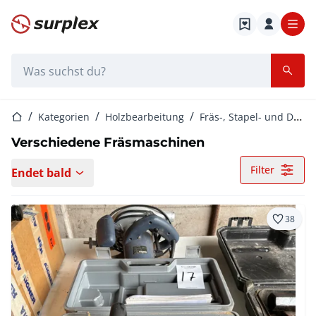
Startseite
Suchleiste
Startseite
Kategorien
Holzbearbeitung
Fräs-, Stapel- und Drehmaschinen
Verschiedene Fräsmaschinen
Filter
Endet bald
38