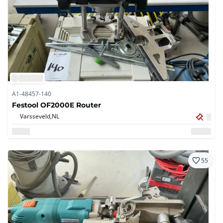
A1-48457-140
Festool OF2000E Router
Varsseveld,
NL
55