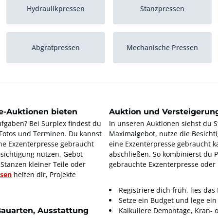
Hydraulikpressen
Stanzpressen
Abgratpressen
Mechanische Pressen
e-Auktionen bieten
Auktion und Versteigerun
fgaben? Bei Surplex findest du
In unseren Auktionen siehst du St
 Fotos und Terminen. Du kannst
Maximalgebot, nutze die Besicht
ine Exzenterpresse gebraucht
eine Exzenterpresse gebraucht ka
Besichtigung nutzen, Gebot
abschließen. So kombinierst du Pr
tanzen kleiner Teile oder
gebrauchte Exzenterpresse oder m
ssen
helfen dir, Projekte
Registriere dich früh, lies da
Setze ein Budget und lege ein 
Bauarten, Ausstattung
Kalkuliere Demontage, Kran- 