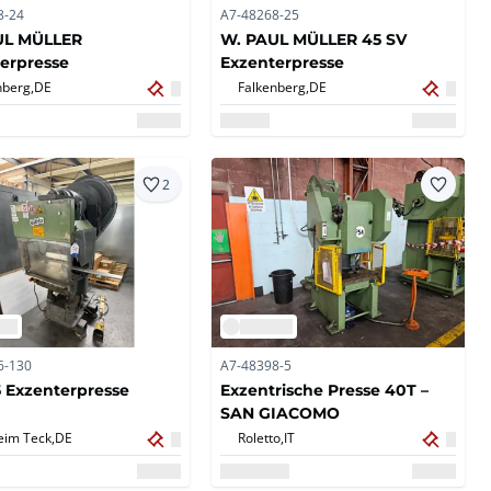
8-24
A7-48268-25
UL MÜLLER
W. PAUL MÜLLER 45 SV
erpresse
Exzenterpresse
nberg,
DE
Falkenberg,
DE
2
6-130
A7-48398-5
 Exzenterpresse
Exzentrische Presse 40T –
SAN GIACOMO
eim Teck,
DE
Roletto,
IT