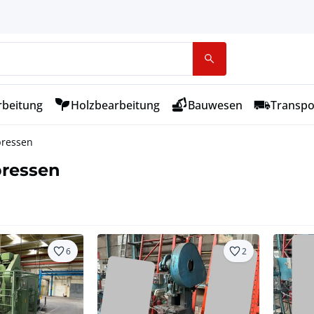
rbeitung
Holzbearbeitung
Bauwesen
Transpo
pressen
pressen
6
2