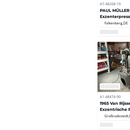
A7-48268-19
PAUL MÜLLER EXP 25/SV/D
Exzenterpres
Falkenberg,
DE
A1-48474-90
1965 Van Rijs
Exzentrische 
Großrudestedt,