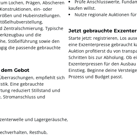
Prüfe Anschlusswerte, Fundam
 zum Lochen, Prägen, Abscheren
kaufen willst.
-Konstruktionen, ein- oder
Nutze regionale Auktionen fü
hgrößen und Hubeinstellungen.
tößelhubverstellung,
 Zentralschmierung. Typische
Jetzt gebrauchte Exzenter
 Werkzeugbau und die
Starte jetzt: registrieren, Los a
öhe, Stößelführung sowie den
eine Exzenterpresse gebraucht ka
zügig die passende gebrauchte
Auktion profitierst du von trans
Schritten bis zur Abholung. Ob 
Exzenterpressen für den Ausbau 
r dem Gebot
Einstieg. Beginne deine Versteig
Prozess und Budget passt.
Überraschungen, empfiehlt sich
istik. Eine gebrauchte
ung reduziert Stillstand und
e, Stromanschluss und
xzenterwelle und Lagergeräusche,
echverhalten, Resthub,