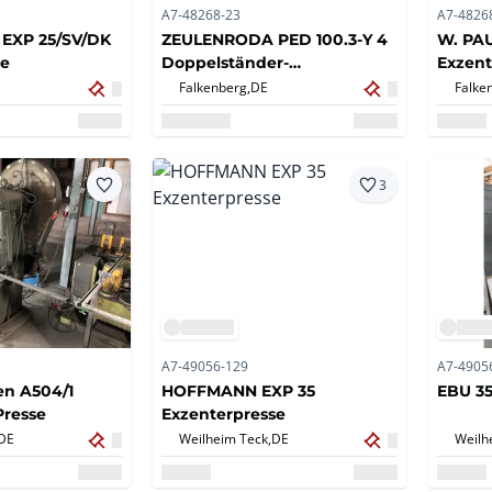
A7-48268-23
A7-4826
K
ZEULENRODA PED 100.3-Y 4
W. PA
se
Doppelständer-
Exzent
Exzenterpresse
Falkenberg,
DE
Falke
3
A7-49056-129
A7-4905
sen A504/1
HOFFMANN EXP 35
EBU 35
Presse
Exzenterpresse
DE
Weilheim Teck,
DE
Weilh