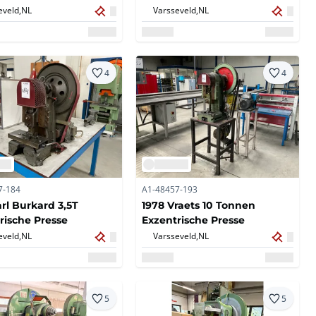
eveld,
NL
Varsseveld,
NL
4
4
7-184
A1-48457-193
arl Burkard 3,5T
1978 Vraets 10 Tonnen
rische Presse
Exzentrische Presse
eveld,
NL
Varsseveld,
NL
5
5