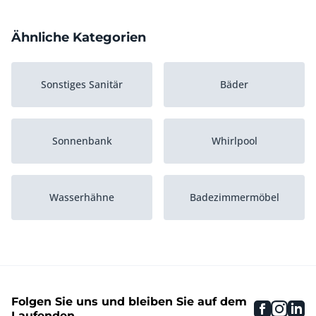
Ähnliche Kategorien
Sonstiges Sanitär
Bäder
Sonnenbank
Whirlpool
Wasserhähne
Badezimmermöbel
Dusche
Toilette
Folgen Sie uns und bleiben Sie auf dem
faceboo
inst
li
Massage
Sauna
Laufenden