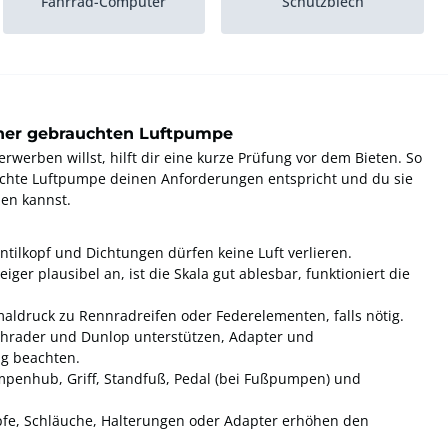
Fahrrad-Computer
Schutzblech
einer gebrauchten Luftpumpe
erben willst, hilft dir eine kurze Prüfung vor dem Bieten. So
auchte Luftpumpe deinen Anforderungen entspricht und du sie
zen kannst.
ntilkopf und Dichtungen dürfen keine Luft verlieren.
iger plausibel an, ist die Skala gut ablesbar, funktioniert die
aldruck zu Rennradreifen oder Federelementen, falls nötig.
 Schrader und Dunlop unterstützen, Adapter und
ng beachten.
penhub, Griff, Standfuß, Pedal (bei Fußpumpen) und
öpfe, Schläuche, Halterungen oder Adapter erhöhen den