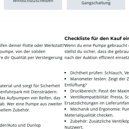
Windschutzscheiben
Gangschaltung
Checkliste für den Kauf 
ifen deiner Flotte oder Werkstatt?
Wenn du eine Pumpe gebraucht erw
tpumpe, von der soliden
stellst du sicher, dass die gebr
 dir Qualität per Versteigerung
nach der Auktion effizient einset
Dichtheit prüfen: Schlauch, Ve
Manometer testen: Zeigt der Ze
Entlüftung?
terial und sorgt für Sicherheit
Druckbereich: Passt der Maxim
rmenfuhrpark mit Diensträdern:
Ventilkompatibilität: Presta,
 das Aufpumpen von Reifen, das
Ersatzdichtungen im Lieferumfa
 ab. Wer eine Pumpe aus zweiter
Mechanik und Ergonomie: Pum
onellem Zubehör.
Materialqualität checken.
Zubehör: Zusätzliche Ventilk
rader/Auto und Dunlop
Nutzwert.