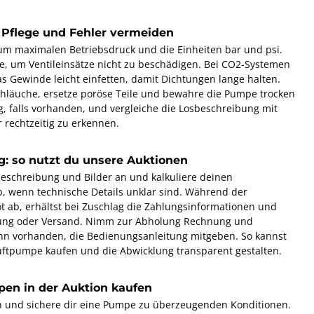
 Pflege und Fehler vermeiden
um maximalen Betriebsdruck und die Einheiten bar und psi.
e, um Ventileinsätze nicht zu beschädigen. Bei CO2-Systemen
s Gewinde leicht einfetten, damit Dichtungen lange halten.
hläuche, ersetze poröse Teile und bewahre die Pumpe trocken
g, falls vorhanden, und vergleiche die Losbeschreibung mit
 rechtzeitig zu erkennen.
g: so nutzt du unsere Auktionen
sbeschreibung und Bilder an und kalkuliere deinen
b, wenn technische Details unklar sind. Während der
t ab, erhältst bei Zuschlag die Zahlungsinformationen und
lung oder Versand. Nimm zur Abholung Rechnung und
enn vorhanden, die Bedienungsanleitung mitgeben. So kannst
Luftpumpe kaufen und die Abwicklung transparent gestalten.
pen in der Auktion kaufen
ion und sichere dir eine Pumpe zu überzeugenden Konditionen.