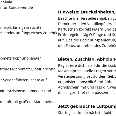
r Skala
z für Sonderventile
Hinweise: Druckeinheiten,
Beachte die Herstellerangaben z
Demontiere den Ventilkopf gerad
nnvoll. Eine gebrauchte
Kartuschen korrekt lagern und da
eise oder umfangreiches Zubehör
Prüfe regelmäßig O-Ringe und Sc
auf. Lies die Bedienungsanleitun
den Fotos, um fehlendes Zubehör
nometerkopf und langer
Bieten, Zuschlag, Abholun
Registriere dich, sieh dir die Lo
großes Manometer, dafür schnell
Maximalpreis. Stelle Fragen vora
Versteigerung gibst du dein Gebo
r Servicefahrten; achte auf
organisierst anschließend Abho
Abholschein mit und lass dir, w
 mit Präzisionsmanometer und
du zielgerichtet eine passende 
and, oft mit großem Manometer.
Jetzt gebrauchte Luftpum
Starte jetzt in die nächste Aukt