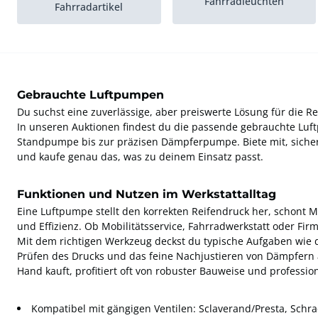
Fahrradleuchten
Fahrradartikel
Lenker
Fahrradanhänger
Gebrauchte Luftpumpen
Du suchst eine zuverlässige, aber preiswerte Lösung für die Re
In unseren Auktionen findest du die passende gebrauchte Luf
Standpumpe bis zur präzisen Dämpferpumpe. Biete mit, sichere
und kaufe genau das, was zu deinem Einsatz passt.
Funktionen und Nutzen im Werkstattalltag
Eine Luftpumpe stellt den korrekten Reifendruck her, schont Ma
und Effizienz. Ob Mobilitätsservice, Fahrradwerkstatt oder Fi
Mit dem richtigen Werkzeug deckst du typische Aufgaben wie
Prüfen des Drucks und das feine Nachjustieren von Dämpfern
Hand kauft, profitiert oft von robuster Bauweise und professi
Kompatibel mit gängigen Ventilen: Sclaverand/Presta, Sch