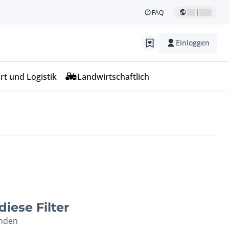
|
FAQ
Einloggen
rt und Logistik
Landwirtschaftlich
iese Filter
unden