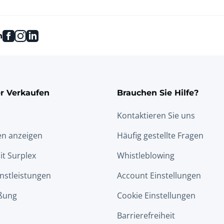
Prozessgeräte und
Museumsinventar
Maschinen
facebook
instagram
linkedin
n
Kanalinspektion und
Stickerei
Wartung
Spaltmaschinen aus
Vakuumtrockner
Leder
r Verkaufen
Brauchen Sie Hilfe?
Kontaktieren Sie uns
Poliermaschinen
Fräswalzen
en anzeigen
Häufig gestellte Fragen
it Surplex
Whistleblowing
Gerbtrommeln
Walzlackiermaschinen
nstleistungen
Account Einstellungen
ßung
Cookie Einstellungen
Leder-Messgeräte
Barrierefreiheit