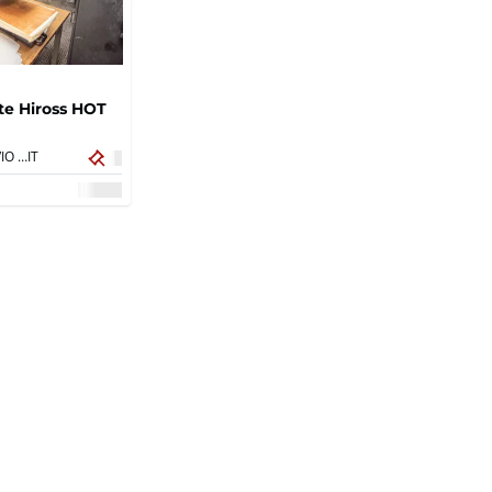
tte Hiross HOT
LURATE CACCIVIO (CO),
IT