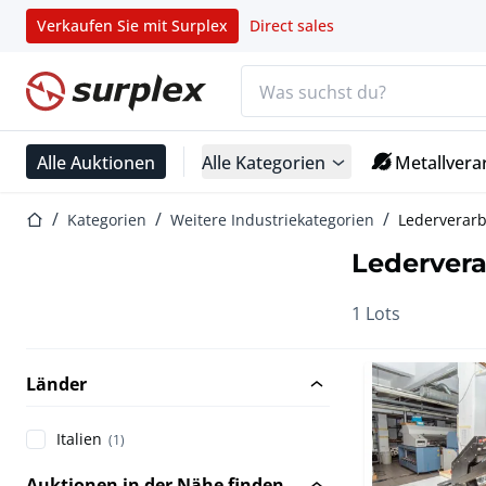
Verkaufen Sie mit Surplex
Direct sales
Suchleiste
Startseite
Alle Auktionen
Alle Kategorien
Metallvera
Startseite
Kategorien
Weitere Industriekategorien
Lederverarb
Ledervera
1 Lots
Länder
Italien
(1)
Auktionen in der Nähe finden