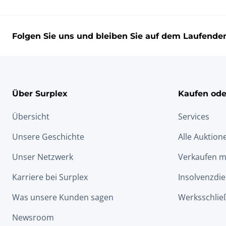
Glas- und
Kunststoff- und Gummi-
Natursteinverarbeitung
Lagerbestände
Folgen Sie uns und bleiben Sie auf dem Laufende
Weben und Stricken
Umwelt
Hallenkonstruktionen
Textilvorräte
Über Surplex
Kaufen ode
Übersicht
Services
Leder-
Präge-/Bügel-
Prozessausrüstung
Durchlaufmaschinen
Unsere Geschichte
Alle Auktion
Unser Netzwerk
Verkaufen m
Sammying Maschinen
Pressen
Karriere bei Surplex
Insolvenzdie
Was unsere Kunden sagen
Werksschlie
Gerbungsgeräte
Falzmaschinen
Newsroom