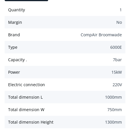
Quantity
1
Margin
No
Brand
CompAir Broomwade
Type
6000E
Capacity .
7
bar
Power
15
kW
Electric connection
220
V
Total dimension L
1000
mm
Total dimension W
750
mm
Total dimension Height
1300
mm