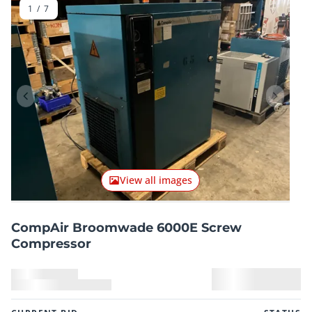
1
/
7
Previous item
Next it
View all images
CompAir Broomwade 6000E Screw
Compressor