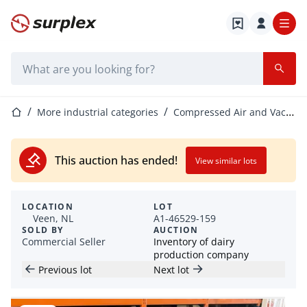
Home page
Search bar
Home page
More industrial categories
Compressed Air and Vacuum Equipment
This auction has ended!
View similar lots
LOCATION
LOT
Veen, NL
A1-46529-159
SOLD BY
AUCTION
Commercial Seller
Inventory of dairy
production company
Previous lot
Next lot