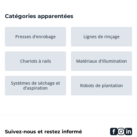
Catégories apparentées
Presses d'enrobage
Lignes de rinçage
Chariots à rails
Matériaux d'illumination
Systèmes de séchage et
Robots de plantation
d'aspiration
Machines de tri et de
Machines à relier
traitement...
faceboo
inst
li
Suivez-nous et restez informé
Lavage de machines de
Autre équipement
séchage et...
agricole