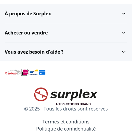
À propos de Surplex
Systèmes de croissance
Ampoules
Acheter ou vendre
Conservation des bulbes
Tables de culture
et...
Vous avez besoin d'aide ?
Arrosoirs
Convoyeurs
Gouttières croissantes
Bennes basculantes
© 2025 - Tous les droits sont réservés
Machines de pesage
Boîtes cubiques
Termes et conditions
Politique de confidentialité