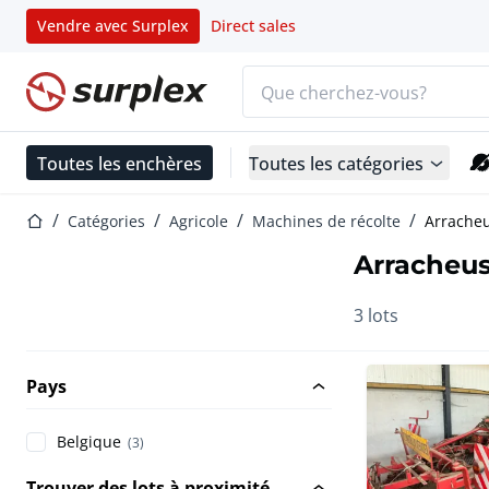
Vendre avec Surplex
Direct sales
Barre de recherche
Page d'accueil
Toutes les enchères
Toutes les catégories
Page d'accueil
Catégories
Agricole
Machines de récolte
Arracheu
Arracheus
3 lots
Pays
Belgique
(3)
Trouver des lots à proximité