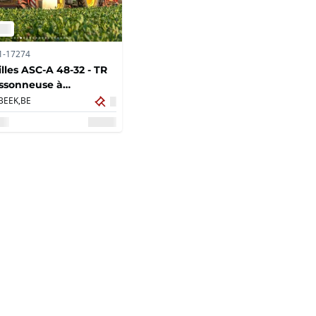
1-17274
illes ASC-A 48-32 - TR
ssonneuse à
aves combinée avec
BEEK,
BE
roulant