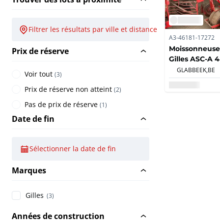
Filtrer les résultats par ville et distance
A3-46181-17272
Moissonneuse 
Prix de réserve
Gilles ASC-A 
pièces ou proj
GLABBEEK,
BE
Voir tout
(
3
)
Prix de réserve non atteint
(
2
)
Pas de prix de réserve
(
1
)
Date de fin
Sélectionner la date de fin
Marques
Gilles
(3)
Années de construction