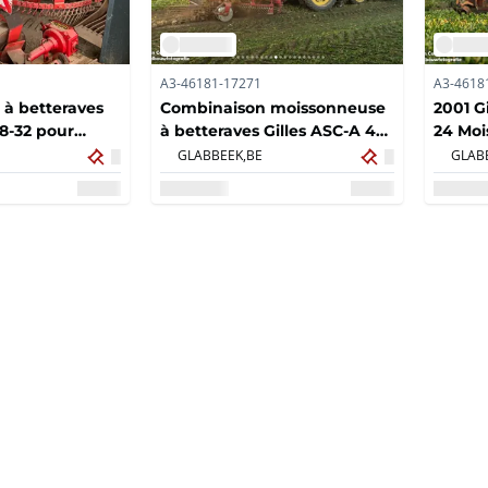
A3-46181-17271
A3-4618
à betteraves
Combinaison moissonneuse
2001 G
48-32 pour
à betteraves Gilles ASC-A 48-
24 Moi
ets
32 - TR 24 2001
better
GLABBEEK,
BE
GLAB
tapis 