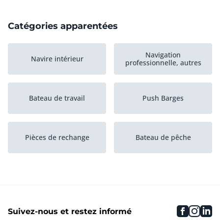
Catégories apparentées
Navigation
Navire intérieur
professionnelle, autres
Bateau de travail
Push Barges
Pièces de rechange
Bateau de pêche
Moteur embarqué
Bateau pousseur
faceboo
inst
li
Suivez-nous et restez informé
Ponton
Accessoires maritimes