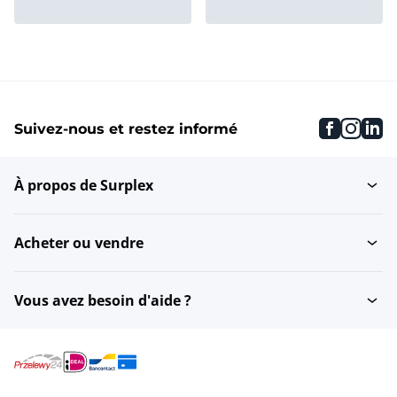
Bandes transporteuses
Chargeuses sur pneus et
mobiles
mini...
faceboo
inst
li
Suivez-nous et restez informé
Tracto-pelles
Pelles sur pneus
À propos de Surplex
Installations de
Mini pelles
concassage mobiles
Acheter ou vendre
Bulldozers
Chargeuses compactes
Vous avez besoin d'aide ?
Accessoires autres
Cribles mobile