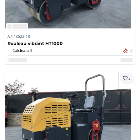
A7-48622-18
Rouleau vibrant HT1000
Calcinato,
IT
3