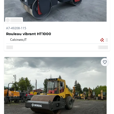
A7-49208-115
Rouleau vibrant HT1000
Calcinato,
IT