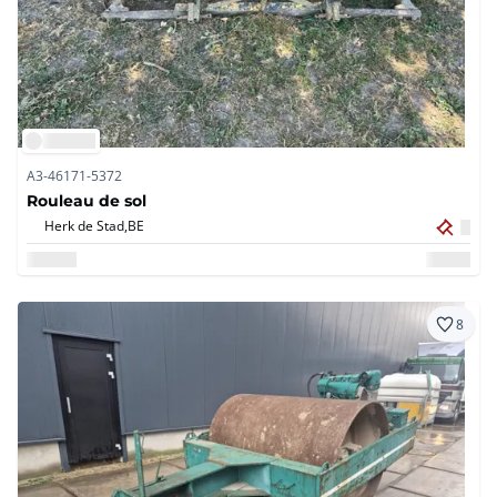
A3-46171-5372
Rouleau de sol
Herk de Stad,
BE
8