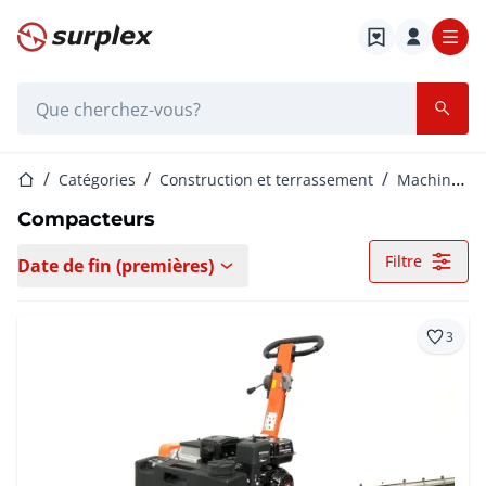
Page d'accueil
Barre de recherche
Page d'accueil
Catégories
Construction et terrassement
Machines de Terrassement
Compacteurs
Filtre
Date de fin (premières)
3