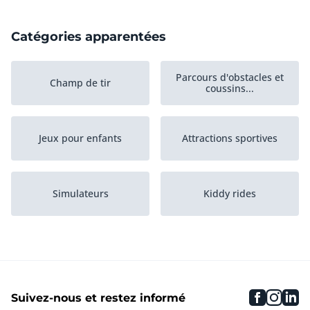
Catégories apparentées
Parcours d'obstacles et
Champ de tir
coussins...
Jeux pour enfants
Attractions sportives
Simulateurs
Kiddy rides
faceboo
inst
li
Suivez-nous et restez informé