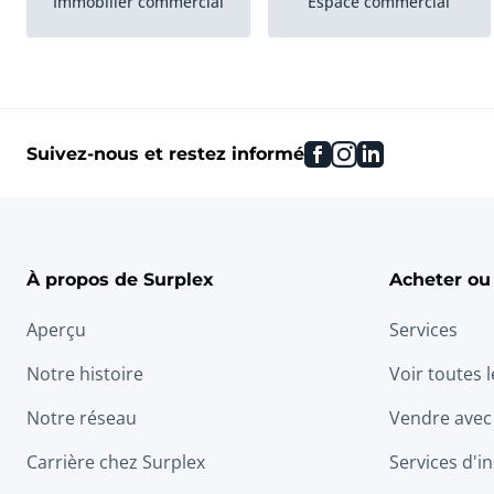
Immobilier commercial
Espace commercial
Locaux de répétition
Domicile/Lieu de travail
facebook
instagram
linkedin
Suivez-nous et restez informé
À propos de Surplex
Acheter ou
Aperçu
Services
Notre histoire
Voir toutes 
Notre réseau
Vendre avec
Carrière chez Surplex
Services d'in