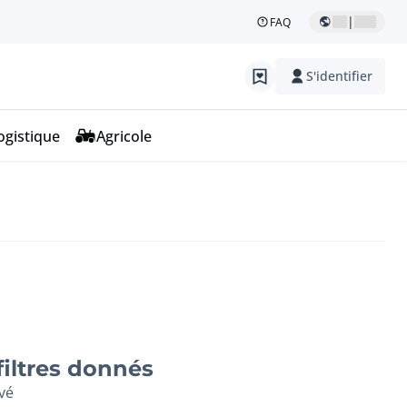
|
FAQ
S'identifier
ogistique
Agricole
filtres donnés
vé