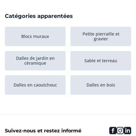
Catégories apparentées
Petite pierraille et
Blocs muraux
gravier
Dalles de jardin en
Sable et terreau
céramique
Dalles en caoutchouc
Dalles en bois
Gazon artificiel
Dalles en béton
faceboo
inst
li
Suivez-nous et restez informé
Tiles
Bordures