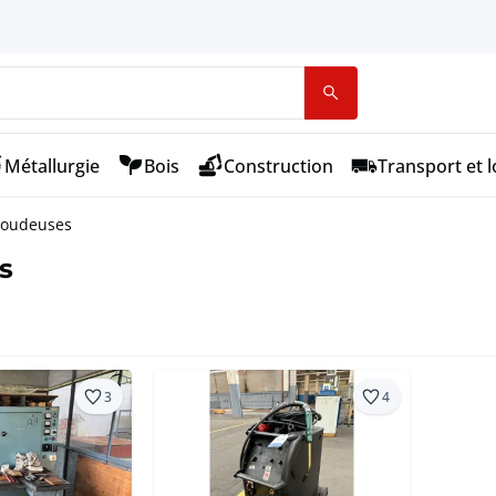
Métallurgie
Bois
Construction
Transport et l
Soudeuses
s
3
4