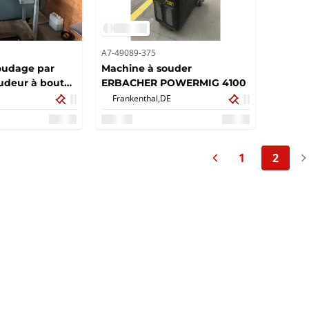
A7-49089-375
oudage par
Machine à souder
oudeur à bout
ERBACHER POWERMIG 4100
Frankenthal,
DE
Page précédente
Pa
1
2
Page