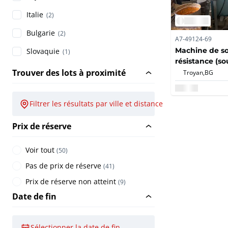
Italie
(2)
Bulgarie
(2)
A7-49124-69
Machine de s
Slovaquie
(1)
résistance (s
de corps)
Trouver des lots à proximité
Troyan,
BG
Filtrer les résultats par ville et distance
Prix de réserve
Voir tout
(
50
)
Pas de prix de réserve
(
41
)
Prix de réserve non atteint
(
9
)
Date de fin
Sélectionner la date de fin