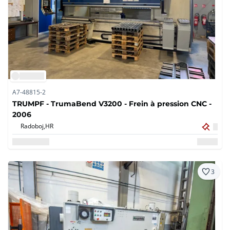
A7-48815-2
TRUMPF - TrumaBend V3200 - Frein à pression CNC -
2006
Radoboj,
HR
3