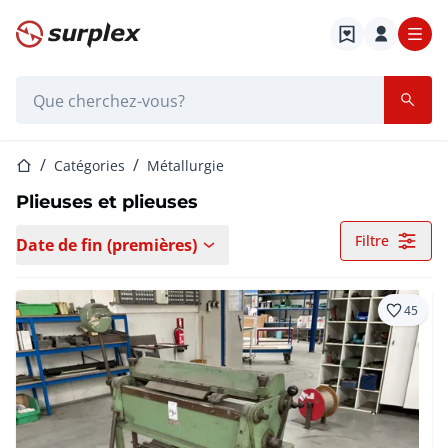
Page d'accueil
Barre de recherche
Page d'accueil
Catégories
Métallurgie
Plieuses et plieuses
Filtre
Date de fin (premières)
45