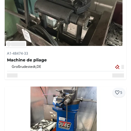
A1-48474-33
Machine de pliage
Großrudestedt,
DE
5