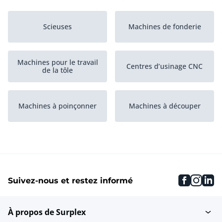
Scieuses
Machines de fonderie
Machines pour le travail
Centres d’usinage CNC
de la tôle
Machines à poinçonner
Machines à découper
Traitement de surface
Machines de forgeage
métal
faceboo
inst
li
Suivez-nous et restez informé
Lignes de production
Grenailleuses à turbine
À propos de Surplex