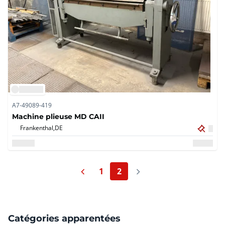
A7-49089-419
Machine plieuse MD CAII
Frankenthal,
DE
Page précédente
Page suivante
1
2
Page
Catégories apparentées