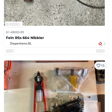
A1-48660-89
Fein RSs 664 Nibbler
Diepenheim,
NL
15