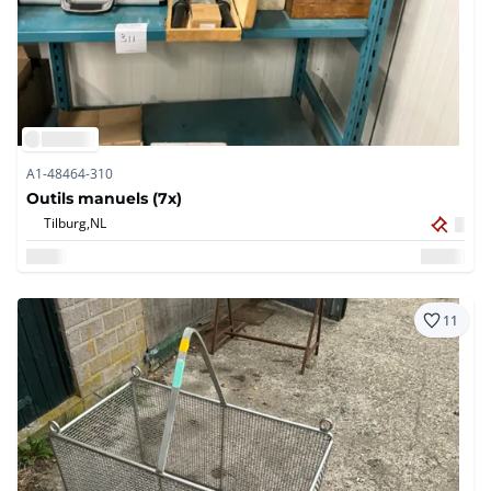
A1-48464-310
Outils manuels (7x)
Tilburg,
NL
11