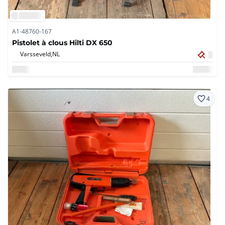
A1-48760-167
Pistolet à clous Hilti DX 650
Varsseveld,
NL
4