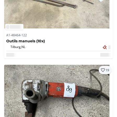
A1-48464-122
Outils manuels (10x)
Tilburg,
NL
19