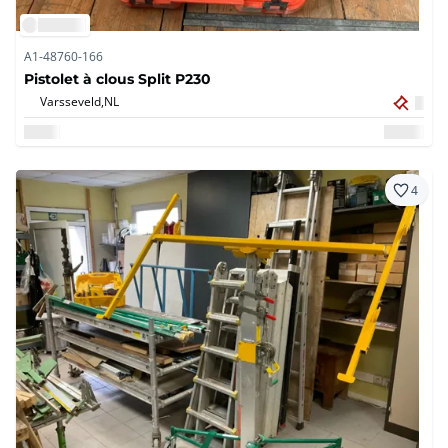
A1-48760-166
Pistolet à clous Split P230
Varsseveld,
NL
4