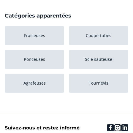
Catégories apparentées
Fraiseuses
Coupe-tubes
Ponceuses
Scie sauteuse
Agrafeuses
Tournevis
Meuleuses d'angle
Concasseurs
faceboo
inst
li
Suivez-nous et restez informé
Tackers
Autres outils sans fil