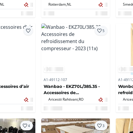
NL
Rotterdam,
NL
Smede
5
A1-49112-107
A1-4911
essoires d’air
Wanbao - EKZ70L/385.35 -
Wonboo
Accessoires de
refroi
refroidissement du
compre
Aricestii Rahtivani,
RO
Arices
compresseur - 2023 (11x)
4
3