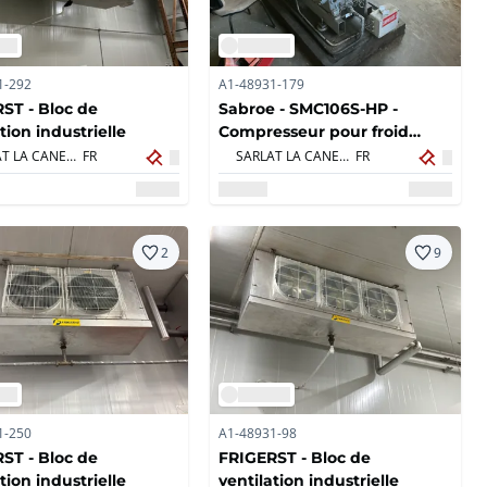
1-292
A1-48931-179
ST - Bloc de
Sabroe - SMC106S-HP -
tion industrielle
Compresseur pour froid
positif ammoniac
SARLAT LA CANEDA,
FR
SARLAT LA CANEDA,
FR
2
9
1-250
A1-48931-98
ST - Bloc de
FRIGERST - Bloc de
tion industrielle
ventilation industrielle