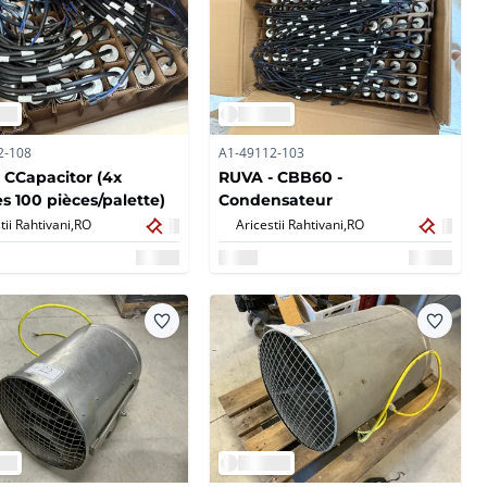
2-108
A1-49112-103
 CCapacitor (4x
RUVA - CBB60 -
es 100 pièces/palette)
Condensateur
tii Rahtivani,
RO
Aricestii Rahtivani,
RO