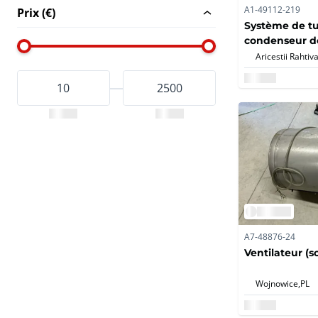
A1-49112-219
Prix (€)
Système de t
condenseur d
Aricestii Rahtiva
A7-48876-24
Ventilateur (s
Wojnowice,
PL