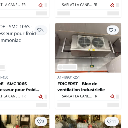
SARLAT LA CANEDA,
FR
SARLAT LA CANEDA,
FR
6
3
1-450
A1-48931-251
 - SMC 106S -
FRIGERST - Bloc de
sseur pour froid
ventilation industrielle
f ammoniac
SARLAT LA CANEDA,
FR
SARLAT LA CANEDA,
FR
8
11