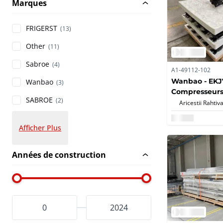
Marques
FRIGERST
(13)
Other
(11)
Sabroe
(4)
A1-49112-102
Wanbao - EKJ
Wanbao
(3)
Compresseurs
SABROE
(2)
réfrigération
Aricestii Rahtiva
(53x)
Afficher Plus
Années de construction