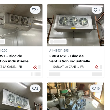
2
3
1-260
A1-48931-293
ST - Bloc de
FRIGERST - Bloc de
tion industrielle
ventilation industrielle
SARLAT LA CANEDA,
FR
SARLAT LA CANEDA,
FR
2
10