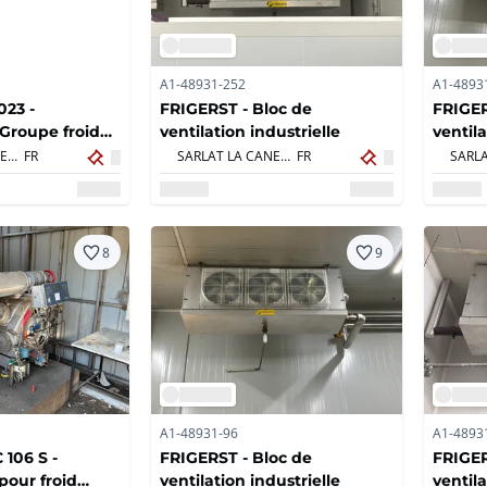
A1-48931-252
A1-4893
23 -
FRIGERST - Bloc de
FRIGER
Groupe froid
ventilation industrielle
ventila
2
SARLAT LA CANEDA,
FR
SARLAT LA CANEDA,
FR
8
9
A1-48931-96
A1-4893
106 S -
FRIGERST - Bloc de
FRIGER
our froid
ventilation industrielle
ventila