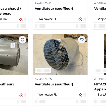
A7-48876-21
A7-4887
uyau chaud /
Ventilateur (souffleur)
Ventila
e peau
ni,
RO
Wojnowice,
PL
Wojno
A7-48876-25
A1-4900
ouffleur)
Ventilateur (souffleur)
HITACH
Appare
de l'ai
Wojnowice,
PL
Eure,