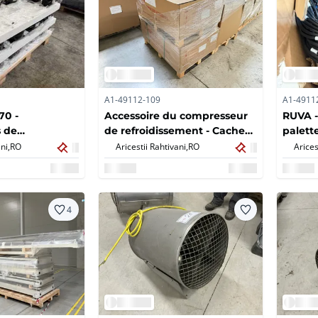
A1-49112-109
A1-4911
70 -
Accessoire du compresseur
RUVA -
 de
de refroidissement - Cache
palett
 hermétiques
de câble (2300x) + vis (2300x)
ni,
RO
Aricestii Rahtivani,
RO
Arices
4