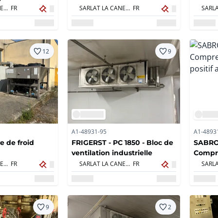
iac
SARLAT LA CANEDA,
FR
SARLAT LA CANEDA,
FR
12
9
A1-48931-95
A1-4893
e de froid
FRIGERST - PC 1850 - Bloc de
SABROE
ventilation industrielle
Compre
positi
SARLAT LA CANEDA,
FR
SARLAT LA CANEDA,
FR
9
2