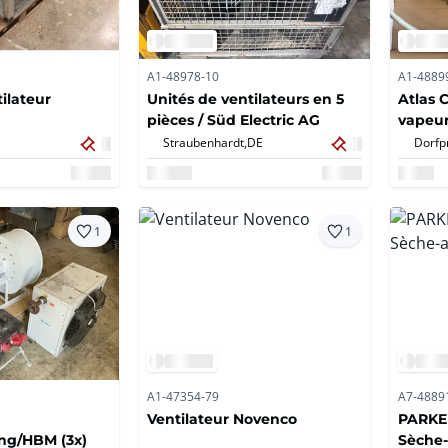
A1-48978-10
A1-4889
ilateur
Unités de ventilateurs en 5
Atlas 
pièces / Süd Electric AG
vapeur
Straubenhardt,
DE
Dorfp
1
1
A1-47354-79
A7-4889
Ventilateur Novenco
PARKER
ng/HBM (3x)
Sèche-a