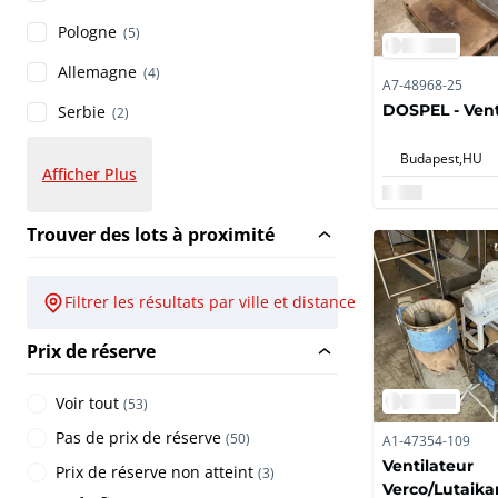
Pologne
(5)
Allemagne
(4)
A7-48968-25
DOSPEL - Vent
Serbie
(2)
Budapest,
HU
Afficher Plus
Trouver des lots à proximité
Filtrer les résultats par ville et distance
Prix de réserve
Voir tout
(
53
)
Pas de prix de réserve
(
50
)
A1-47354-109
Ventilateur
Prix de réserve non atteint
(
3
)
Verco/Lutaika