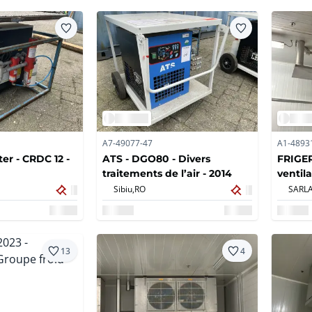
A7-49077-47
A1-4893
r - CRDC 12 -
ATS - DGO80 - Divers
FRIGER
traitements de l’air - 2014
ventila
Sibiu,
RO
13
4