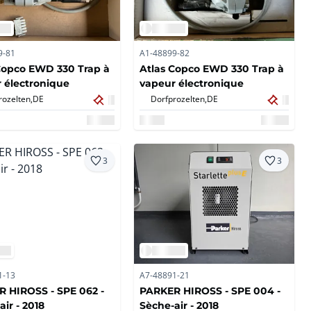
9-81
A1-48899-82
Copco EWD 330 Trap à
Atlas Copco EWD 330 Trap à
 électronique
vapeur électronique
rozelten,
DE
Dorfprozelten,
DE
3
3
1-13
A7-48891-21
 HIROSS - SPE 062 -
PARKER HIROSS - SPE 004 -
ir - 2018
Sèche-air - 2018