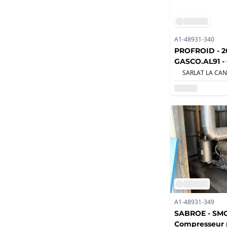
A1-48931-340
PROFROID - 20
GASCO.AL91 - 
négatif au CO
A1-48931-349
SABROE - SMC 
Compresseur p