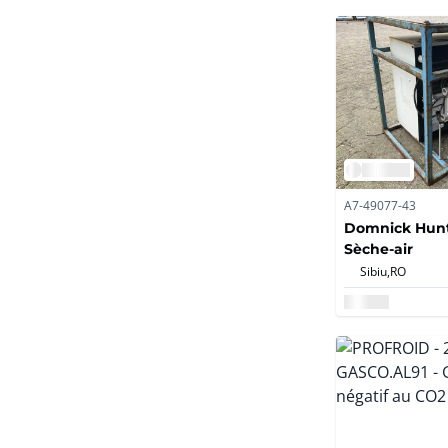
A7-49077-43
Domnick Hunte
Sèche-air
Sibiu,
RO