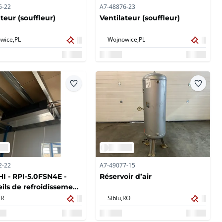
6-22
A7-48876-23
teur (souffleur)
Ventilateur (souffleur)
wice,
PL
Wojnowice,
PL
2-22
A7-49077-15
I - RPI-5.0FSN4E -
Réservoir d’air
ils de refroidissement
r, autres
FR
Sibiu,
RO