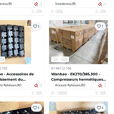
revo,
RS
Smederevo,
RS
5
7
2-105
A1-49112-106
 - Accessoires de
Wanbao - EKJ70/385.300 -
dissement du
Compresseurs hermétiques -
sseur (21x)
2024 (23x)
tii Rahtivani,
RO
Aricestii Rahtivani,
RO
5
4