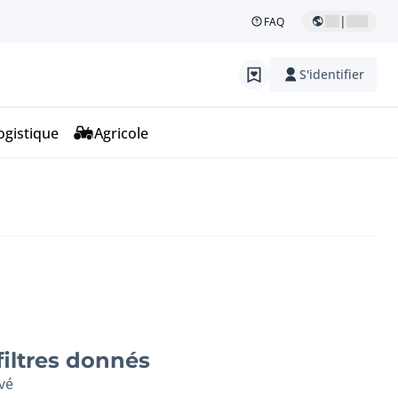
|
FAQ
S'identifier
ogistique
Agricole
filtres donnés
vé