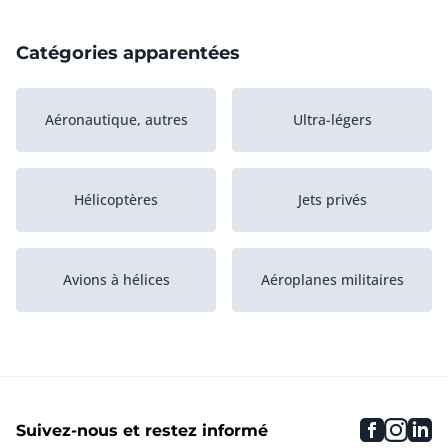
Catégories apparentées
Aéronautique, autres
Ultra-légers
Hélicoptères
Jets privés
Avions à hélices
Aéroplanes militaires
Planeurs
Avions commerciaux
faceboo
inst
li
Suivez-nous et restez informé