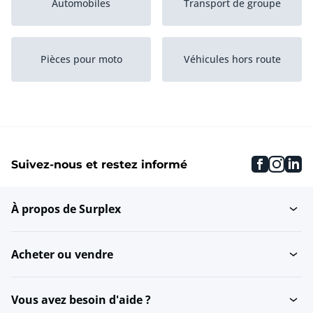
Automobiles
Transport de groupe
Pièces pour moto
Véhicules hors route
Pièces pour vélo et
Magasin inventaire
faceboo
inst
li
Suivez-nous et restez informé
Véhicules de camping
Transport interne
À propos de Surplex
Aviation
Vélos
Acheter ou vendre
Inventaire Atelier
Motos et quads
Vous avez besoin d'aide ?