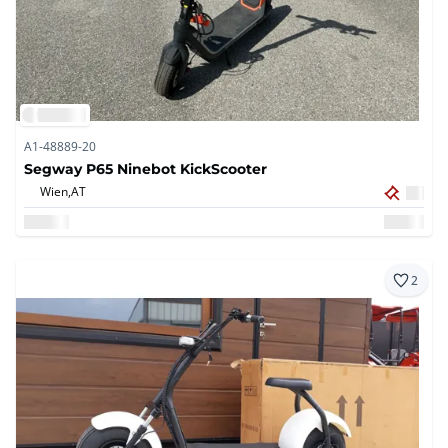
A1-48889-20
Segway P65 Ninebot KickScooter
Wien,
AT
2