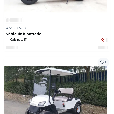
A7-48622-263
Véhicule à batterie
Calcinato,
IT
1