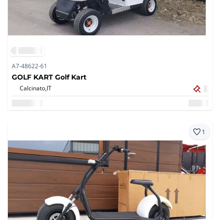
A7-48622-61
GOLF KART Golf Kart
Calcinato,
IT
1