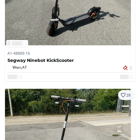
A1-48889-16
Segway Ninebot KickScooter
Wien,
AT
28