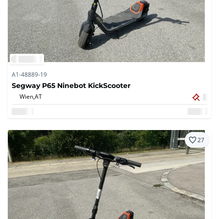
A1-48889-19
Segway P65 Ninebot KickScooter
Wien,
AT
27