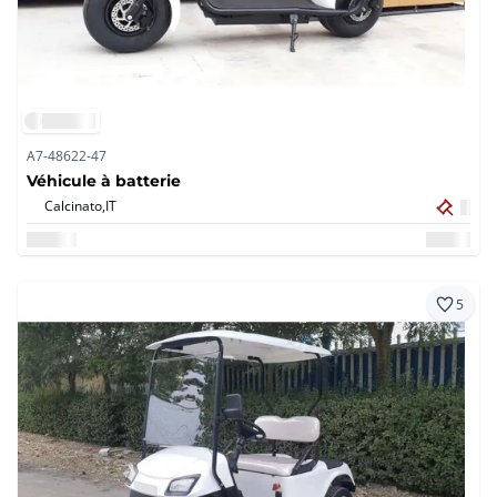
A7-48622-47
Véhicule à batterie
Calcinato,
IT
5