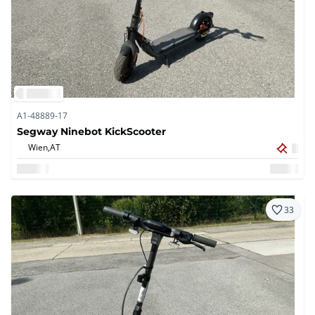
A1-48889-17
Segway Ninebot KickScooter
Wien,
AT
33