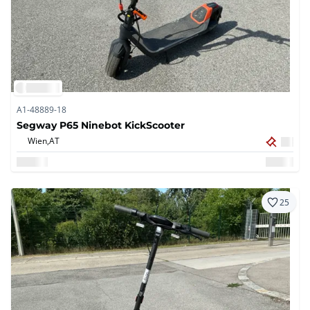
A1-48889-18
Segway P65 Ninebot KickScooter
Wien,
AT
25