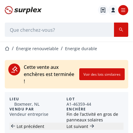
Page d'accueil
Barre de recherche
Page d'accueil
Énergie renouvelable
Energie durable
Cette vente aux
enchères est terminée
Voir des lots similaires
!
LIEU
LOT
Boxmeer, NL
A1-46359-44
VENDU PAR
ENCHÈRE
Vendeur entreprise
Fin de l’activité en gros de
panneaux solaires
Lot précédent
Lot suivant