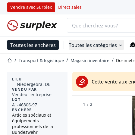
Vendre avec Surplex
Direct sales
Barre de recherche
Page d'accueil
Toutes les enchères
Toutes les catégories
Page d'accueil
Transport & logistique
Magasin inventaire
Dosimètr
LIEU
Cette vente aux en
Niedergebra, DE
VENDU PAR
Vendeur entreprise
LOT
A1-46806-97
1
/
2
ENCHÈRE
Articles spéciaux et
équipements
professionnels de la
Bundeswehr