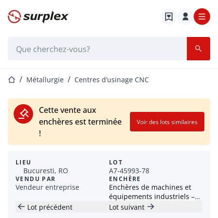
Page d'accueil
Barre de recherche
Page d'accueil
Métallurgie
Centres d’usinage CNC
Cette vente aux
enchères est terminée
Voir des lots similaires
!
LIEU
LOT
Bucuresti, RO
A7-45993-78
VENDU PAR
ENCHÈRE
Vendeur entreprise
Enchères de machines et
équipements industriels –
CNC, EDM, moulage par
Lot précédent
Lot suivant
injection, robots et