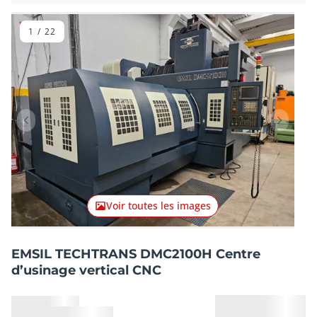
véhicules - Roumanie
1
/
22
Lot précédent
Lot suiv
Voir toutes les images
EMSIL TECHTRANS DMC2100H Centre
d’usinage vertical CNC