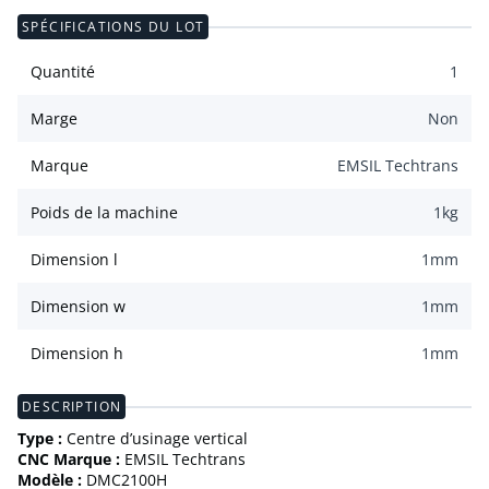
SPÉCIFICATIONS DU LOT
Quantité
1
Marge
Non
Marque
EMSIL Techtrans
Poids de la machine
1
kg
Dimension l
1
mm
Dimension w
1
mm
Dimension h
1
mm
DESCRIPTION
Type :
Centre d’usinage vertical
CNC Marque :
EMSIL Techtrans
Modèle :
DMC2100H