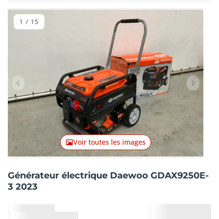
1
/
15
Lot précédent
Lot suiv
Voir toutes les images
Générateur électrique Daewoo GDAX9250E-
3 2023