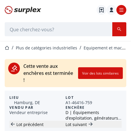
Page d'accueil
Barre de recherche
Page d'accueil
Plus de catégories industrielles
Equipement et machines de processus
Cette vente aux
enchères est terminée
Voir des lots similaires
!
LIEU
LOT
Hamburg, DE
A1-46416-759
VENDU PAR
ENCHÈRE
Vendeur entreprise
D | Équipements
d’exploitation, générateurs,
machines-outils et plus
Lot précédent
Lot suivant
encore