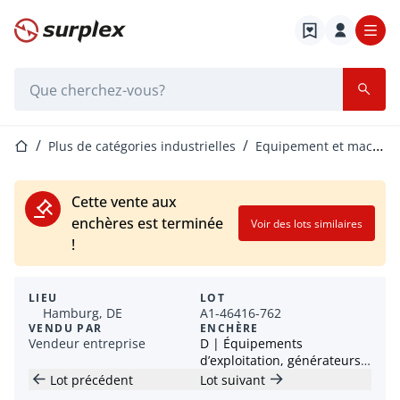
Page d'accueil
Barre de recherche
Page d'accueil
Plus de catégories industrielles
Equipement et machines de processus
Cette vente aux
enchères est terminée
Voir des lots similaires
!
LIEU
LOT
Hamburg, DE
A1-46416-762
VENDU PAR
ENCHÈRE
Vendeur entreprise
D | Équipements
d’exploitation, générateurs,
machines-outils et plus
Lot précédent
Lot suivant
encore