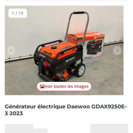
1
/
15
Lot précédent
Lot suiv
Voir toutes les images
Générateur électrique Daewoo GDAX9250E-
3 2023