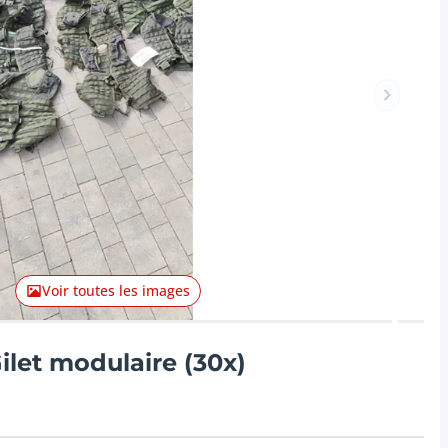
Lot suiva
Voir toutes les images
Gilet modulaire (30x)