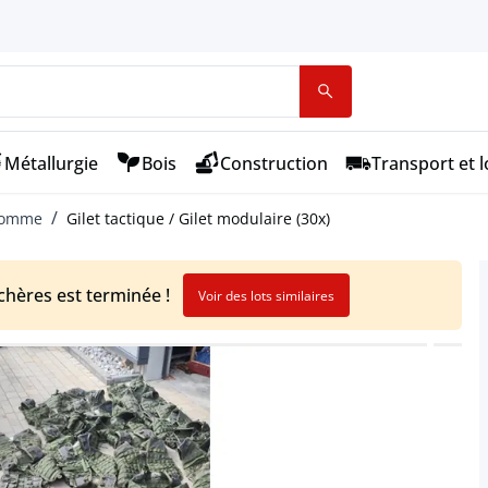
Métallurgie
Bois
Construction
Transport et l
homme
Gilet tactique / Gilet modulaire (30x)
chères est terminée !
Voir des lots similaires