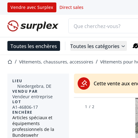
Vendre avec Surplex
Direct sales
Barre de recherche
Page d'accueil
Toutes les enchères
Toutes les catégories
Page d'accueil
Vêtements, chaussures, accessoires
Vêtements pour 
LIEU
Cette vente aux en
Niedergebra, DE
VENDU PAR
Vendeur entreprise
LOT
A1-46806-17
1
/
2
ENCHÈRE
Articles spéciaux et
équipements
professionnels de la
Bundeswehr