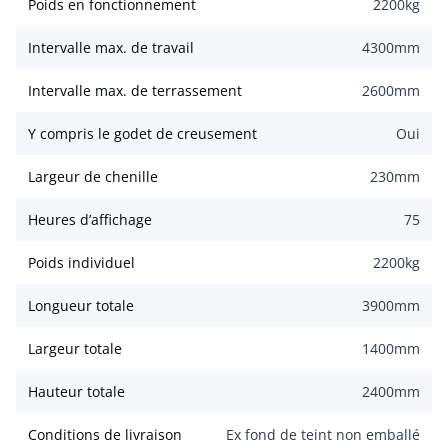
Poids en fonctionnement
2200
kg
Intervalle max. de travail
4300
mm
Intervalle max. de terrassement
2600
mm
Y compris le godet de creusement
Oui
Largeur de chenille
230
mm
Heures d’affichage
75
Poids individuel
2200
kg
Longueur totale
3900
mm
Largeur totale
1400
mm
Hauteur totale
2400
mm
Conditions de livraison
Ex fond de teint non emballé