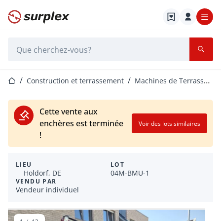
Page d'accueil
Barre de recherche
Page d'accueil
Construction et terrassement
Machines de Terrassement
Cette vente aux
enchères est terminée
Voir des lots similaires
!
LIEU
LOT
Holdorf, DE
04M-BMU-1
VENDU PAR
Vendeur individuel