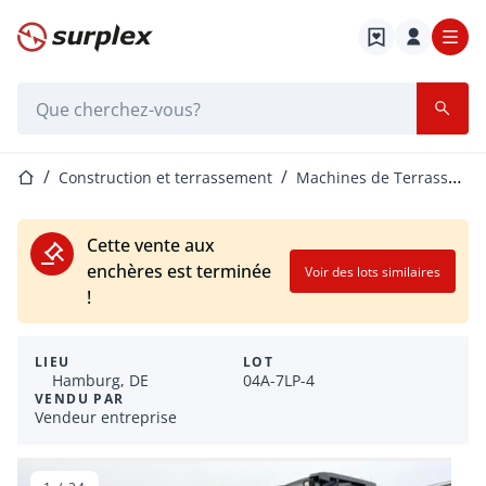
Page d'accueil
Barre de recherche
Page d'accueil
Construction et terrassement
Machines de Terrassement
Cette vente aux
enchères est terminée
Voir des lots similaires
!
LIEU
LOT
Hamburg, DE
04A-7LP-4
VENDU PAR
Vendeur entreprise