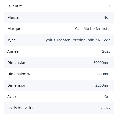
Quantité
1
Marge
Non
Marque
CaseMo Koffermotel
Type
Kynius Tochter Terminal mit PIN Code
Année
2023
Dimension l
60000
mm
Dimension w
600
mm
Dimension h
2200
mm
Acier
Oui
Poids individuel
250
kg