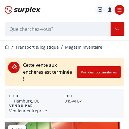
Page d'accueil
Barre de recherche
Page d'accueil
Transport & logistique
Magasin inventaire
Cette vente aux
enchères est terminée
Voir des lots similaires
!
LIEU
LOT
Hamburg, DE
045-VFE-1
VENDU PAR
Vendeur entreprise