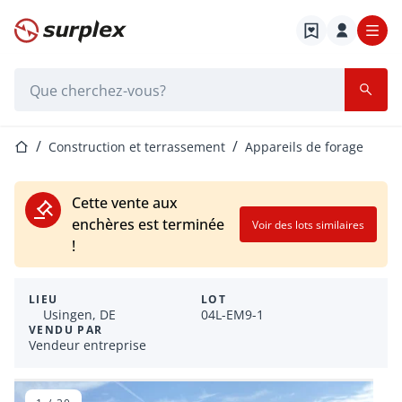
Page d'accueil
Barre de recherche
Page d'accueil
Construction et terrassement
Appareils de forage
Cette vente aux
enchères est terminée
Voir des lots similaires
!
LIEU
LOT
Usingen, DE
04L-EM9-1
VENDU PAR
Vendeur entreprise