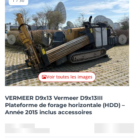
1
/
30
Lot précédent
Lot suiv
Voir toutes les images
VERMEER D9x13 Vermeer D9x13III
Plateforme de forage horizontale (HDD) –
Année 2015 inclus accessoires