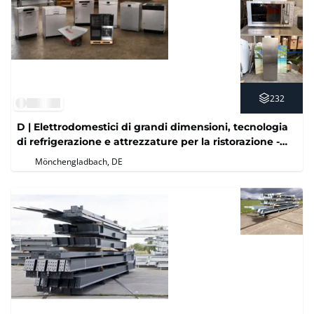
232
D | Elettrodomestici di grandi dimensioni, tecnologia
di refrigerazione e attrezzature per la ristorazione -
Senza prezzo di riserva
Mönchengladbach, DE