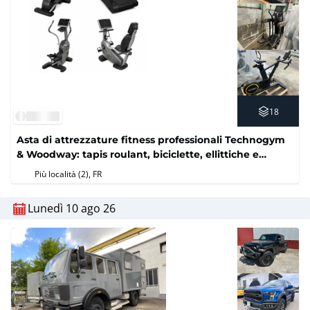
18
Asta di attrezzature fitness professionali Technogym
& Woodway: tapis roulant, biciclette, ellittiche e
macchine per i pesi (Senza prezzo di riserva)
Più località (2)
, FR
Lunedì 10 ago 26