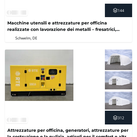
144
Macchine utensili e attrezzature per officina
realizzate con lavorazione dei metalli – fresatrici,
presse, tecnologia di prova
Schwelm, DE
312
Attrezzature per officina, generatori, attrezzature per
la costruzione e la pulizia, articoli per il comfort e altro